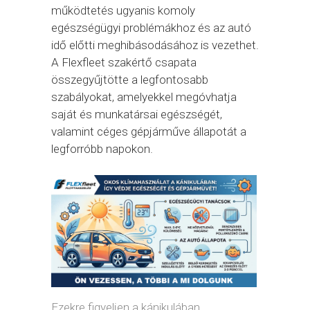
működtetés ugyanis komoly
egészségügyi problémákhoz és az autó
idő előtti meghibásodásához is vezethet.
A Flexfleet szakértő csapata
összegyűjtötte a legfontosabb
szabályokat, amelyekkel megóvhatja
saját és munkatársai egészségét,
valamint céges gépjárműve állapotát a
legforróbb napokon.
Ezekre figyeljen a kánikulában