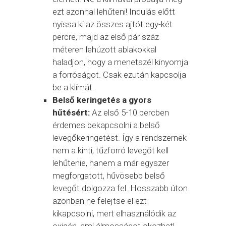
ezt azonnal lehűteni! Indulás előtt
nyissa ki az összes ajtót egy-két
percre, majd az első pár száz
méteren lehúzott ablakokkal
haladjon, hogy a menetszél kinyomja
a forróságot. Csak ezután kapcsolja
be a klímát.
Belső keringetés a gyors
hűtésért:
Az első 5-10 percben
érdemes bekapcsolni a belső
levegőkeringetést. Így a rendszernek
nem a kinti, tűzforró levegőt kell
lehűtenie, hanem a már egyszer
megforgatott, hűvösebb belső
levegőt dolgozza fel. Hosszabb úton
azonban ne felejtse el ezt
kikapcsolni, mert elhasználódik az
oxigén, ami álmosságot okozhat!