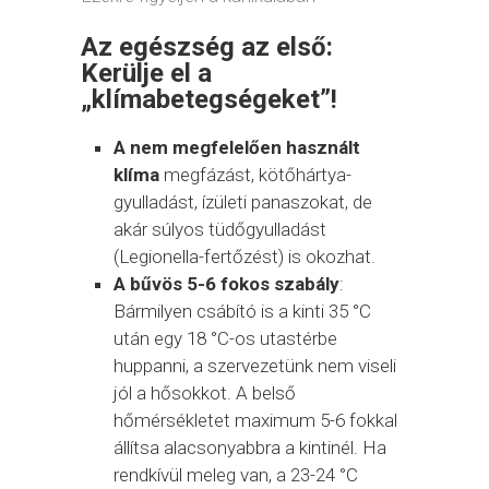
Az egészség az első:
Kerülje el a
„klímabetegségeket”!
A nem megfelelően használt
klíma
megfázást, kötőhártya-
gyulladást, ízületi panaszokat, de
akár súlyos tüdőgyulladást
(Legionella-fertőzést) is okozhat.
A bűvös 5-6 fokos szabály
:
Bármilyen csábító is a kinti 35 °C
után egy 18 °C-os utastérbe
huppanni, a szervezetünk nem viseli
jól a hősokkot. A belső
hőmérsékletet maximum 5-6 fokkal
állítsa alacsonyabbra a kintinél. Ha
rendkívül meleg van, a 23-24 °C