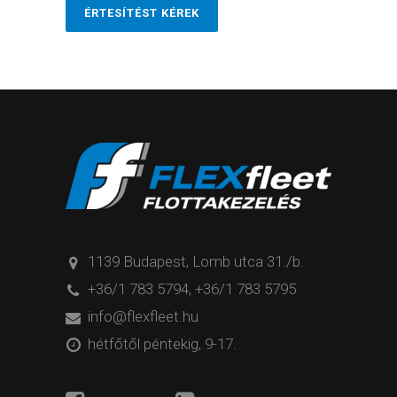
ÉRTESÍTÉST KÉREK
1139 Budapest, Lomb utca 31./b.
+36/1 783 5794
,
+36/1 783 5795
info@flexfleet.hu
hétfőtől péntekig, 9-17.