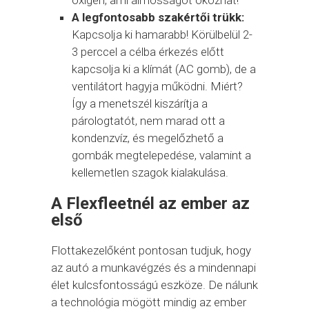
A legfontosabb szakértői trükk:
Kapcsolja ki hamarabb! Körülbelül 2-
3 perccel a célba érkezés előtt
kapcsolja ki a klímát (AC gomb), de a
ventilátort hagyja működni. Miért?
Így a menetszél kiszárítja a
párologtatót, nem marad ott a
kondenzvíz, és megelőzhető a
gombák megtelepedése, valamint a
kellemetlen szagok kialakulása.
A Flexfleetnél az ember az
első
Flottakezelőként pontosan tudjuk, hogy
az autó a munkavégzés és a mindennapi
élet kulcsfontosságú eszköze. De nálunk
a technológia mögött mindig az ember