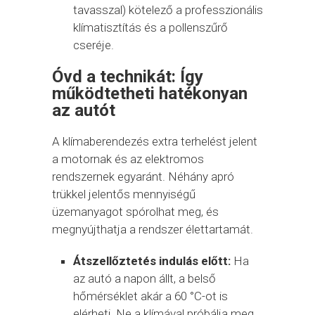
tavasszal) kötelező a professzionális
klímatisztítás és a pollenszűrő
cseréje.
Óvd a technikát: Így
működtetheti hatékonyan
az autót
A klímaberendezés extra terhelést jelent
a motornak és az elektromos
rendszernek egyaránt. Néhány apró
trükkel jelentős mennyiségű
üzemanyagot spórolhat meg, és
megnyújthatja a rendszer élettartamát.
Átszellőztetés indulás előtt:
Ha
az autó a napon állt, a belső
hőmérséklet akár a 60 °C-ot is
elérheti. Ne a klímával próbálja meg