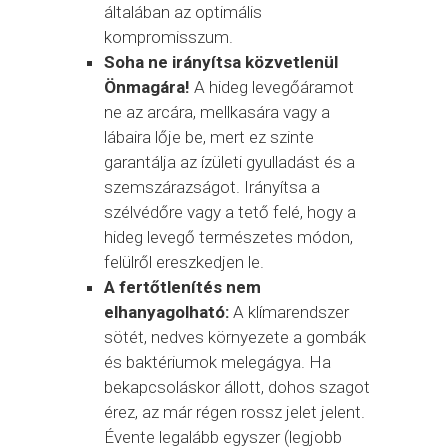
általában az optimális
kompromisszum.
Soha ne irányítsa közvetlenül
Önmagára!
A hideg levegőáramot
ne az arcára, mellkasára vagy a
lábaira lője be, mert ez szinte
garantálja az ízületi gyulladást és a
szemszárazságot. Irányítsa a
szélvédőre vagy a tető felé, hogy a
hideg levegő természetes módon,
felülről ereszkedjen le.
A fertőtlenítés nem
elhanyagolható:
A klímarendszer
sötét, nedves környezete a gombák
és baktériumok melegágya. Ha
bekapcsoláskor állott, dohos szagot
érez, az már régen rossz jelet jelent.
Évente legalább egyszer (legjobb