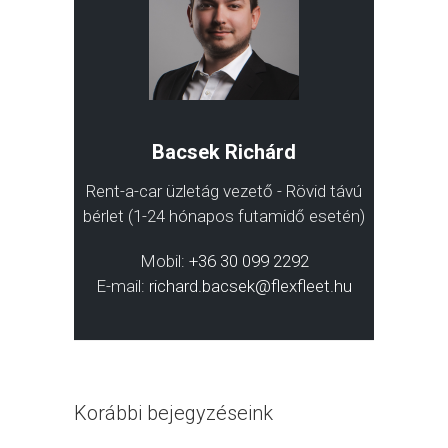
Bacsek Richárd
Rent-a-car üzletág vezető - Rövid távú
bérlet (1-24 hónapos futamidő esetén)
Mobil:
+36 30 099 2292
E-mail:
richard.bacsek@flexfleet.hu
Korábbi bejegyzéseink