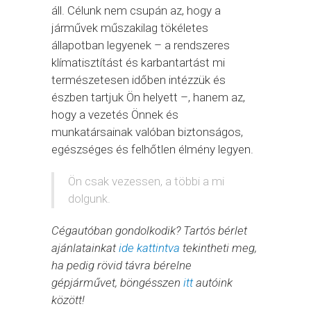
áll. Célunk nem csupán az, hogy a
járművek műszakilag tökéletes
állapotban legyenek – a rendszeres
klímatisztítást és karbantartást mi
természetesen időben intézzük és
észben tartjuk Ön helyett –, hanem az,
hogy a vezetés Önnek és
munkatársainak valóban biztonságos,
egészséges és felhőtlen élmény legyen.
Ön csak vezessen, a többi a mi
dolgunk.
Cégautóban gondolkodik? Tartós bérlet
ajánlatainkat
ide kattintva
tekintheti meg,
ha pedig rövid távra bérelne
gépjárművet, böngésszen
itt
autóink
között!