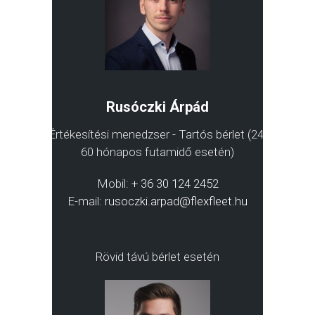
Rusóczki Árpád
Értékesítési menedzser - Tartós bérlet (24-
60 hónapos futamidő esetén)
Mobil:
+ 36 30 124 2452
E-mail:
rusoczki.arpad@flexfleet.hu
Rövid távú bérlet esetén