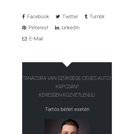
Facebook
Twitter
Tumblr
Pinterest
LinkedIn
E-Mail
TANÁCSRA VAN SZÜKSÉGE CÉGES AUTÓI
KAPCSÁN?
KERESSEN KÖZVETLENÜL!
Tartós bérlet esetén