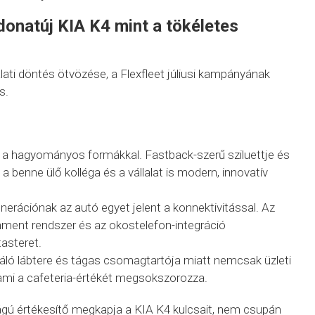
donatúj KIA K4 mint a tökéletes
alati döntés ötvözése, a Flexfleet júliusi kampányának
s.
t a hagyományos formákkal. Fastback-szerű sziluettje és
a benne ülő kolléga és a vállalat is modern, innovatív
generációnak az autó egyet jelent a konnektivitással. Az
otainment rendszer és az okostelefon-integráció
asteret.
váló lábtere és tágas csomagtartója miatt nemcsak üzleti
, ami a cafeteria-értékét megsokszorozza.
gú értékesítő megkapja a KIA K4 kulcsait, nem csupán