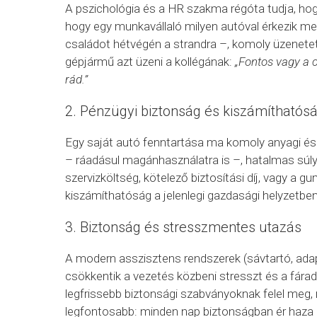
A pszichológia és a HR szakma régóta tudja, hog
hogy egy munkavállaló milyen autóval érkezik meg
családot hétvégén a strandra –, komoly üzenetet
gépjármű azt üzeni a kollégának:
„Fontos vagy a 
rád.”
2. Pénzügyi biztonság és kiszámíthatós
Egy saját autó fenntartása ma komoly anyagi és a
– ráadásul magánhasználatra is –, hatalmas súlyt
szervizköltség, kötelező biztosítási díj, vagy a g
kiszámíthatóság a jelenlegi gazdasági helyzetben 
3. Biztonság és stresszmentes utazás
A modern asszisztens rendszerek (sávtartó, ada
csökkentik a vezetés közbeni stresszt és a fár
legfrissebb biztonsági szabványoknak felel meg, 
legfontosabb: minden nap biztonságban ér haza 