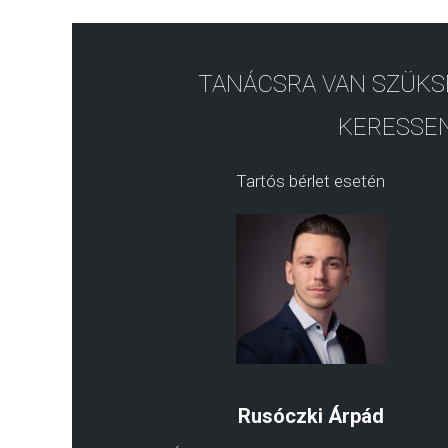
TANÁCSRA VAN SZÜKS
KERESSEN
Tartós bérlet esetén
Rusóczki Árpád