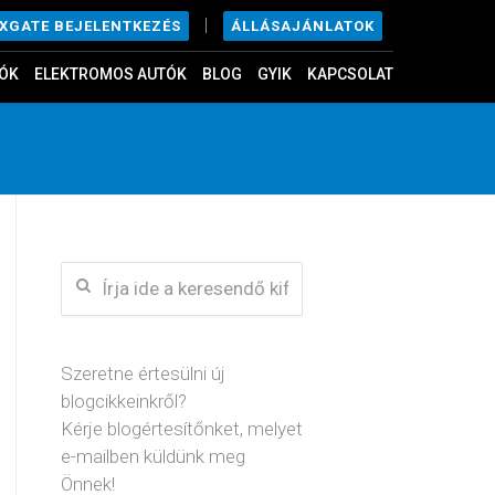
|
ÁLLÁSAJÁNLATOK
EXGATE BEJELENTKEZÉS
ÓK
ELEKTROMOS AUTÓK
BLOG
GYIK
KAPCSOLAT
Szeretne értesülni új
blogcikkeinkről?
Kérje blogértesítőnket, melyet
e-mailben küldünk meg
Önnek!