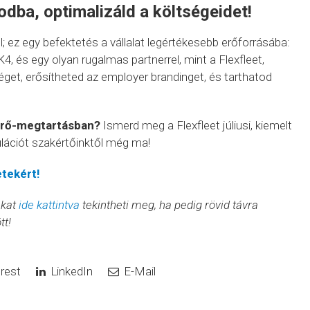
dba, optimalizáld a költségeidet!
; ez egy befektetés a vállalat legértékesebb erőforrásába:
4, és egy olyan rugalmas partnerrel, mint a Flexfleet,
get, erősítheted az employer brandinget, és tarthatod
aerő-megtartásban?
Ismerd meg a Flexfleet júliusi, kiemelt
ulációt szakértőinktől még ma!
etekért!
nkat
ide kattintva
tekintheti meg, ha pedig rövid távra
tt!
rest
LinkedIn
E-Mail