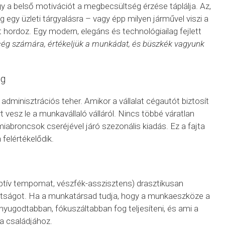
y a belső motivációt a megbecsültség érzése táplálja. Az,
 egy üzleti tárgyalásra – vagy épp milyen járművel viszi a
 hordoz. Egy modern, elegáns és technológiailag fejlett
cég számára, értékeljük a munkádat, és büszkék vagyunk
ág
dminisztrációs teher. Amikor a vállalat cégautót biztosít
 vesz le a munkavállaló válláról. Nincs többé váratlan
umiabroncsok cseréjével járó szezonális kiadás. Ez a fajta
felértékelődik.
ptív tempomat, vészfék-asszisztens) drasztikusan
adtságot. Ha a munkatársad tudja, hogy a munkaeszköze a
nyugodtabban, fókuszáltabban fog teljesíteni, és ami a
a családjához.