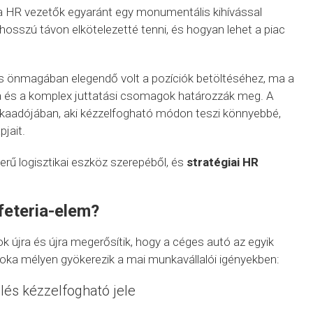
a HR vezetők egyaránt egy monumentális kihívással
sszú távon elkötelezetté tenni, és hogyan lehet a piac
?
és önmagában elegendő volt a pozíciók betöltéséhez, ma a
ra és a komplex juttatási csomagok határozzák meg. A
kaadójában, aki kézzelfogható módon teszi könnyebbé,
jait.
erű logisztikai eszköz szerepéből, és
stratégiai HR
feteria-elem?
k újra és újra megerősítik, hogy a céges autó az egyik
 oka mélyen gyökerezik a mai munkavállalói igényekben:
lés kézzelfogható jele