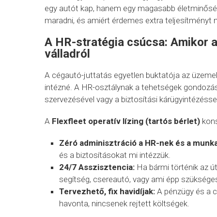
egy autót kap, hanem egy magasabb életminőséget
maradni, és amiért érdemes extra teljesítményt n
A HR-stratégia csúcsa: Amikor a 
válladról
A cégautó-juttatás egyetlen buktatója az üzeme
intézné. A HR-osztálynak a tehetségek gondozásá
szervezésével vagy a biztosítási kárügyintézéssel
A
Flexfleet operatív lízing (tartós bérlet)
kons
Zéró adminisztráció a HR-nek és a munka
és a biztosításokat mi intézzük.
24/7 Asszisztencia:
Ha bármi történik az út
segítség, csereautó, vagy ami épp szüksége
Tervezhető, fix havidíjak:
A pénzügy és a c
havonta, nincsenek rejtett költségek.