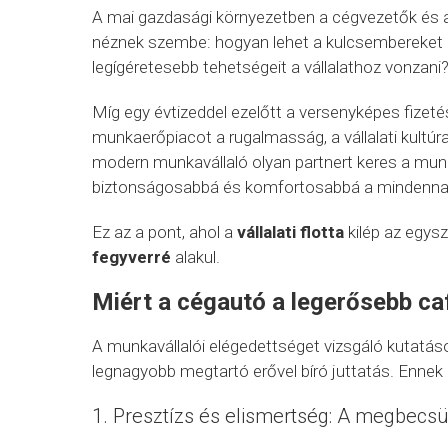
A mai gazdasági környezetben a cégvezetők és 
néznek szembe: hogyan lehet a kulcsembereket ho
legígéretesebb tehetségeit a vállalathoz vonzani
Míg egy évtizeddel ezelőtt a versenyképes fizet
munkaerőpiacot a rugalmasság, a vállalati kultú
modern munkavállaló olyan partnert keres a mun
biztonságosabbá és komfortosabbá a mindennap
Ez az a pont, ahol a
vállalati flotta
kilép az egysz
fegyverré
alakul.
Miért a cégautó a legerősebb ca
A munkavállalói elégedettséget vizsgáló kutatáso
legnagyobb megtartó erővel bíró juttatás. Ennek
1. Presztízs és elismertség: A megbecsü