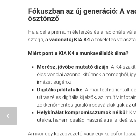
Fókuszban az új generáció: A va
ösztönző
Ha a cél a prémium életérzés és a racionális váll
sztárja, a
vadonatúj KIA K4
a tökéletes választá
Miért pont a KIA K4 a munkavállalók álma?
Merész, jövőbe mutató dizájn
: A K4 szakí
éles vonalai azonnal kitűnnek a tömegből, így 
imázst sugároz.
Digitális pilótafülke
: A mai, tech-orientált 
ultraszéles digitális kijelzők, az intuitív inf
zökkenőmentes guruló irodává alakítják az ut
Helykínálat kompromisszumok nélkül
: Ki
utakra, hanem családi használatra is ideális
Amikor egy középvezető vagy egy kulcsfontossá