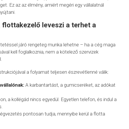
. Ez az az élmény, amiért megéri egy vállalatnál
yújtani.
flottakezelő leveszi a terhet a
ltetéssel járó rengeteg munka lehetne – ha a cég maga
val kell foglalkoznia, nem a kötelező szervizek
.
trukciójával a folyamat teljesen észrevétlenné válik:
vállalónak:
A karbantartást, a gumicseréket, az adókat
on, a kollégád nincs egyedül. Egyetlen telefon, és indul a
s.
égvezetés pontosan tudja, mennyibe kerül a flotta