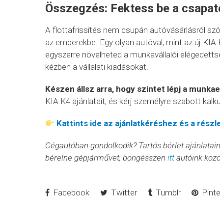
Összegzés: Fektess be a csapato
A flottafrissítés nem csupán autóvásárlásról szól
az emberekbe. Egy olyan autóval, mint az új KIA K
egyszerre növelheted a munkavállalói elégedettsé
kézben a vállalati kiadásokat.
Készen állsz arra, hogy szintet lépj a munk
KIA K4 ajánlatait, és kérj személyre szabott kalk
Kattints ide az ajánlatkéréshez és a részl
Cégautóban gondolkodik? Tartós bérlet ajánlatai
bérelne gépjárművet, böngésszen
itt
autóink közö
Facebook
Twitter
Tumblr
Pinte