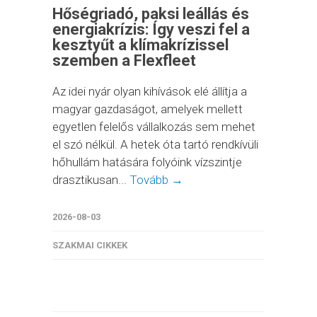
Hőségriadó, paksi leállás és
energiakrízis: Így veszi fel a
kesztyűt a klímakrízissel
szemben a Flexfleet
Az idei nyár olyan kihívások elé állítja a
magyar gazdaságot, amelyek mellett
egyetlen felelős vállalkozás sem mehet
el szó nélkül. A hetek óta tartó rendkívüli
hőhullám hatására folyóink vízszintje
drasztikusan...
Tovább →
2026-08-03
SZAKMAI CIKKEK