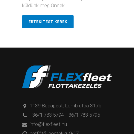
küldünk meg Önnek!
ÉRTESÍTÉST KÉREK
1139 Budapest, Lomb utca 31./b.
+36/1 783 5794
,
+36/1 783 5795
info@flexfleet.hu
hétfőtől péntekig, 9-17.