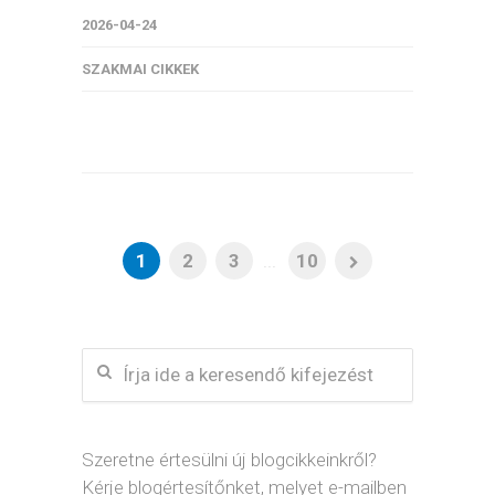
2026-04-24
SZAKMAI CIKKEK
1
2
3
...
10
Szeretne értesülni új blogcikkeinkről?
Kérje blogértesítőnket, melyet e-mailben