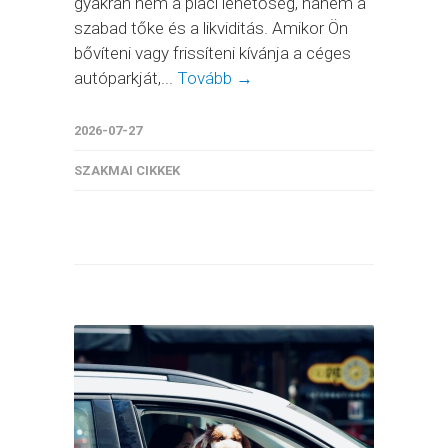
gyakran nem a piaci lehetőség, hanem a
szabad tőke és a likviditás. Amikor Ön
bővíteni vagy frissíteni kívánja a céges
autóparkját,...
Tovább →
2026-07-27
SZAKMAI CIKKEK