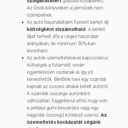
szolgáltatásért
(például irodabérlet).
Az Önök könyveiben a járművek nem
szerepelnek.
Az autó használatáért fizetett bérleti díj
költségként elszámolható
. A bérleti
díjat terhelő áfa a céges használat
arányában, de minimum 50%-ban
levonható.
Az autók üzemeltetésével kapcsolatos
költségek a futamidő során
egyenletesen oszlanak el, így jól
tervezhetők. Bérlőink havi egy számlát
kapnak az összes általuk bérelt autóról.
A számlák összege autónként
változatlan, függetlenül attól, hogy volt-
e például gumi beszerzés vagy egy
nagyobb összegű kötelező szerviz.
Az
üzemeltetés kockázatát cégünk