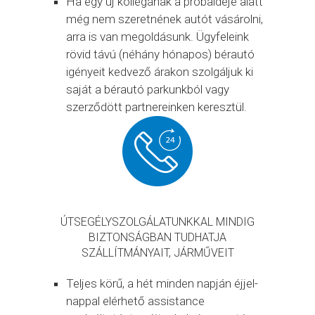
Ha egy új kollégának a próbaideje alatt
még nem szeretnének autót vásárolni,
arra is van megoldásunk. Ügyfeleink
rövid távú (néhány hónapos) bérautó
igényeit kedvező árakon szolgáljuk ki
saját a bérautó parkunkból vagy
szerződött partnereinken keresztül.
ÚTSEGÉLYSZOLGÁLATUNKKAL MINDIG
BIZTONSÁGBAN TUDHATJA
SZÁLLÍTMÁNYAIT, JÁRMŰVEIT
Teljes körű, a hét minden napján éjjel-
nappal elérhető assistance