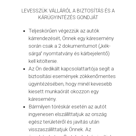
LEVESSZÜK VÁLLÁRÓL A BIZTOSÍTÁS ÉS A
KÁRÜGYINTÉZÉS GONDJÁT
Teljeskörűen végezzük az autók
kárrendezését, Önnek egy káresemény
során csak a 2 dokumentumot („kék-
sárga” nyomtatvány és kárbejelentő)
kell kitöltenie.
Az Ön dedikált kapcsolattartója segít a
biztosítási események zökkenőmentes
ügyintézésében, hogy minél kevesebb
kiesett munkaórát okozzon egy
káresemény.
Bármilyen töréskár esetén az autót
ingyenesen elszállíttatjuk az ország
egész területéről és javítás után
visszaszállíttatjuk Önnek. Az