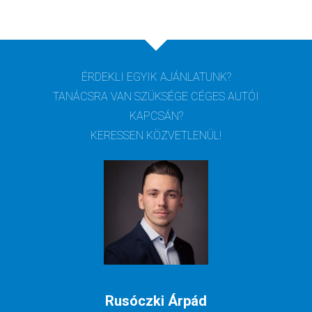
ÉRDEKLI EGYIK AJÁNLATUNK?
TANÁCSRA VAN SZÜKSÉGE CÉGES AUTÓI
KAPCSÁN?
KERESSEN KÖZVETLENÜL!
Rusóczki Árpád