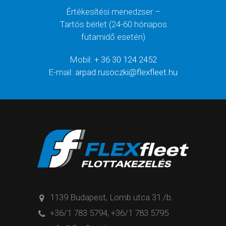
Értékesítési menedzser –
Tartós bérlet (24-60 hónapos
futamidő esetén)
Mobil:
+ 36 30 124 2452
E-mail:
arpad.rusoczki@flexfleet.hu
1139 Budapest, Lomb utca 31./b.
+36/1 783 5794
,
+36/1 783 5795