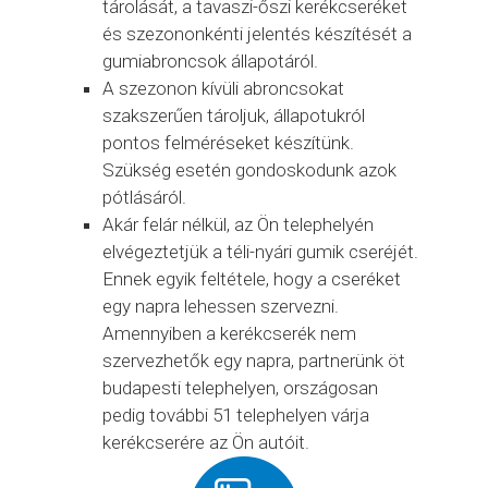
tárolását, a tavaszi-őszi kerékcseréket
és szezononkénti jelentés készítését a
gumiabroncsok állapotáról.
A szezonon kívüli abroncsokat
szakszerűen tároljuk, állapotukról
pontos felméréseket készítünk.
Szükség esetén gondoskodunk azok
pótlásáról.
Akár felár nélkül, az Ön telephelyén
elvégeztetjük a téli-nyári gumik cseréjét.
Ennek egyik feltétele, hogy a cseréket
egy napra lehessen szervezni.
Amennyiben a kerékcserék nem
szervezhetők egy napra, partnerünk öt
budapesti telephelyen, országosan
pedig további 51 telephelyen várja
kerékcserére az Ön autóit.