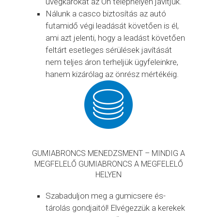
üvegkárokat az Ön telephelyén javítjuk.
Nálunk a casco biztosítás az autó
futamidő végi leadását követően is él,
ami azt jelenti, hogy a leadást követően
feltárt esetleges sérülések javítását
nem teljes áron terheljük ügyfeleinkre,
hanem kizárólag az önrész mértékéig.
GUMIABRONCS MENEDZSMENT – MINDIG A
MEGFELELŐ GUMIABRONCS A MEGFELELŐ
HELYEN
Szabaduljon meg a gumicsere és-
tárolás gondjaitól! Elvégezzük a kerekek