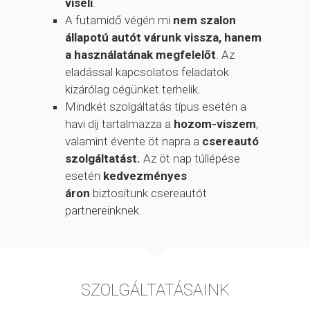
viseli
.
A futamidő végén mi
nem szalon
állapotú autót várunk vissza, hanem
a használatának megfelelőt
. Az
eladással kapcsolatos feladatok
kizárólag cégünket terhelik.
Mindkét szolgáltatás típus esetén a
havi díj tartalmazza a
hozom-viszem
,
valamint évente öt napra a
csereautó
szolgáltatást.
Az öt nap túllépése
esetén
kedvezményes
áron
biztosítunk csereautót
partnereinknek.
SZOLGÁLTATÁSAINK