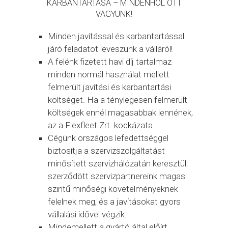
KARBANTARTÁSA – MINDENHOL OTT
VAGYUNK!
Minden javítással és karbantartással
járó feladatot leveszünk a válláról!
A felénk fizetett havi díj tartalmaz
minden normál használat mellett
felmerült javítási és karbantartási
költséget. Ha a ténylegesen felmerült
költségek ennél magasabbak lennének,
az a Flexfleet Zrt. kockázata.
Cégünk országos lefedettséggel
biztosítja a szervizszolgáltatást
minősített szervizhálózatán keresztül:
szerződött szervizpartnereink magas
szintű minőségi követelményeknek
felelnek meg, és a javításokat gyors
vállalási idővel végzik.
Mindemellett a gyártó által előírt