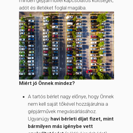
minden gépjárművel kapcsolatos költséget,
adót és illetéket foglal magába.
Miért jó Önnek mindez?
A tartós bérlet nagy előnye, hogy Önnek
nem kell saját tőkével hozzájárulnia a
gépjárművek megvásárlásához.
Ugyanúgy
havi bérleti díjat fizet, mint
bármilyen más igénybe vett