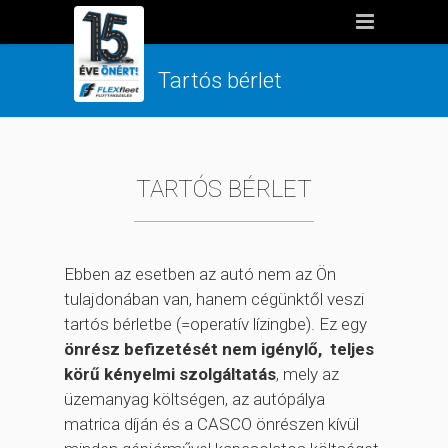
Tartós bérlet
TARTÓS BÉRLET
Ebben az esetben az autó nem az Ön
tulajdonában van, hanem cégünktől veszi
tartós bérletbe (=operatív lízingbe). Ez egy
önrész befizetését nem igénylő, teljes
körű kényelmi szolgáltatás
, mely az
üzemanyag költségen, az autópálya
matrica díján és a CASCO önrészen kívül