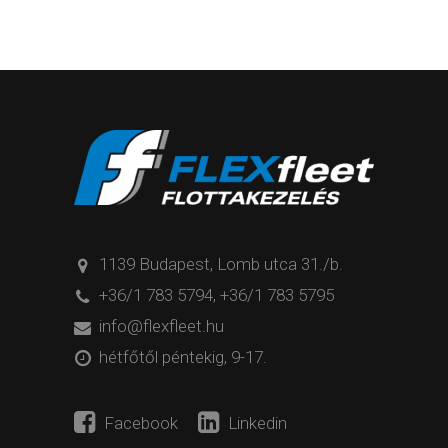
1139 Budapest, Lomb utca 31./b.
+36/1 783 5794
,
+36/1 783 5795
info@flexfleet.hu
hétfőtől péntekig, 9-17.
Facebook
Linkedin