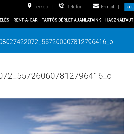
Térkép
|
Telefon
|
E-mail
|
FL
ELÉS
RENT-A-CAR
TARTÓS BÉRLET AJÁNLATAINK
HASZNÁLTAUT
08627422072_557260607812796416_o
072_557260607812796416_o