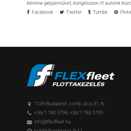
bérelne gépjárművet, böngésszen
itt
autóink közö
Facebook
Twitter
Tumblr
Pinte
1139 Budapest, Lomb utca 31./b.
+36/1 783 5794
,
+36/1 783 5795
info@flexfleet.hu
hétfőtől péntekig, 9-17.