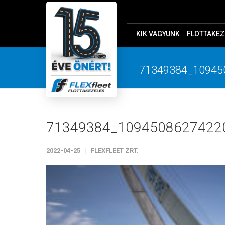
KIK VAGYUNK
FLOTTAKEZ
71349384_10945
71349384_1094508627422
2022-04-25
FLEXFLEET ZRT.