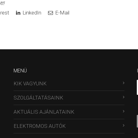
tt!
rest
LinkedIn
E-Mail
MENÜ
KIK VAGYUNK
SZOLGÁLTATÁSAINK
AKTUÁLIS AJÁNLATAINK
ELEKTROMOS AUTÓK