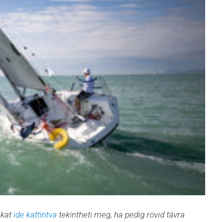
nkat
ide kattintva
tekintheti meg, ha pedig rövid távra