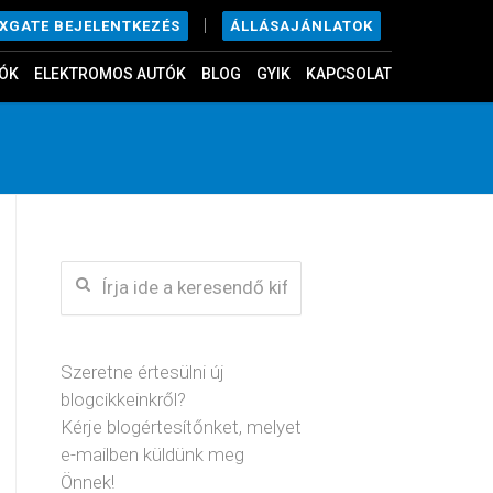
|
ÁLLÁSAJÁNLATOK
EXGATE BEJELENTKEZÉS
ÓK
ELEKTROMOS AUTÓK
BLOG
GYIK
KAPCSOLAT
Szeretne értesülni új
blogcikkeinkről?
Kérje blogértesítőnket, melyet
e-mailben küldünk meg
Önnek!