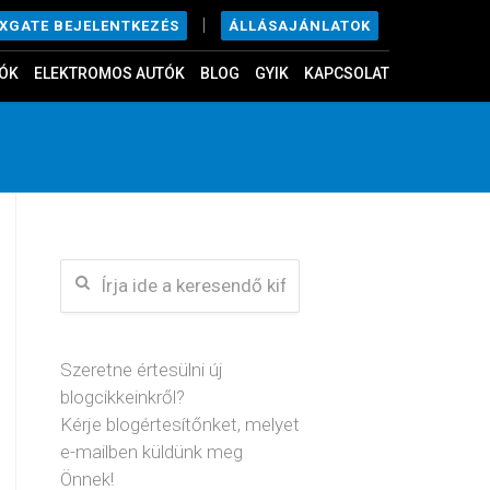
|
ÁLLÁSAJÁNLATOK
EXGATE BEJELENTKEZÉS
ÓK
ELEKTROMOS AUTÓK
BLOG
GYIK
KAPCSOLAT
Szeretne értesülni új
blogcikkeinkről?
Kérje blogértesítőnket, melyet
e-mailben küldünk meg
Önnek!