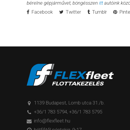
bérelne gépjárművet, böngésszen
itt
autóink közö
Facebook
Twitter
Tumblr
Pinte
1139 Budapest, Lomb utca 31./b.
+36/1 783 5794
,
+36/1 783 5795
info@flexfleet.hu
hétfőtől péntekig, 9-17.