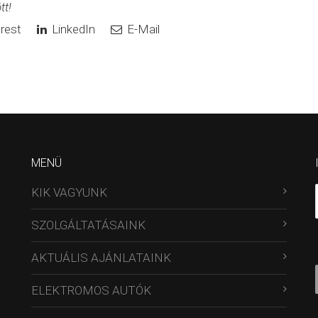
tt!
rest
LinkedIn
E-Mail
MENÜ
KIK VAGYUNK
SZOLGÁLTATÁSAINK
AKTUÁLIS AJÁNLATAINK
ELEKTROMOS AUTÓK