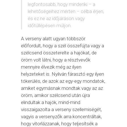
legfontosabb, hogy mindenki – a
lehetőségeihez mérten – célba érjen,
és ez ne az időjáráson vagy
időtúllépésen múljon.
A verseny alatt ugyan többször
előfordult, hogy a szél összefújta vagy a
szélcsend összeterelte a hajókat, de
öröm volt látni, hogy a résztvevők
mennyire élvezik még az ilyen
helyzeteket is. Nyilván fárasztó egy ilyen
tókerülés, de azok az egy-egy mondatok,
amiket egymásnak mondtak vagy az az
öröm, amikor szélcsend után újra
elindultak a hajók, mind-mind
visszaigazolta a verseny szellemiségét,
vagyis a versenyzők arra koncentráltak,
hogy vitorlázzanak, hogy teljesítsék a