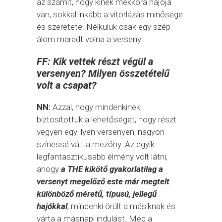
az számít, hogy kinek mekkora hajója
van, sokkal inkább a vitorlázás minősége
és szeretete. Nélkülük csak egy szép
álom maradt volna a verseny.
FF: Kik vettek részt végül a
versenyen? Milyen összetételű
volt a csapat?
NN:
Azzal, hogy mindenkinek
biztosítottuk a lehetőséget, hogy részt
vegyen egy ilyen versenyen, nagyon
színessé vált a mezőny. Az egyik
legfantasztikusabb élmény volt látni,
ahogy
a THE kikötő gyakorlatilag a
versenyt megelőző este már megtelt
különböző méretű, típusú, jellegű
hajókkal
, mindenki örült a másiknak és
várta a másnapi indulást. Még a