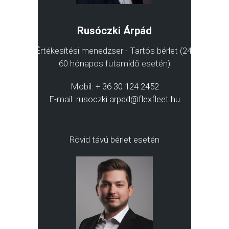
Rusóczki Árpád
Értékesítési menedzser - Tartós bérlet (24-
60 hónapos futamidő esetén)
Mobil:
+ 36 30 124 2452
E-mail:
rusoczki.arpad@flexfleet.hu
Rövid távú bérlet esetén