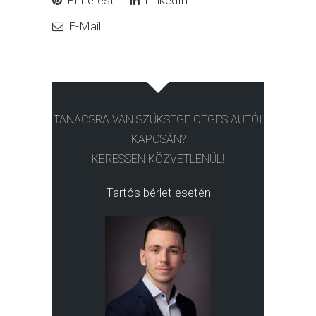
E-Mail
TANÁCSRA VAN SZÜKSÉGE CÉGES AUTÓI
KAPCSÁN?
KERESSEN KÖZVETLENÜL!
Tartós bérlet esetén