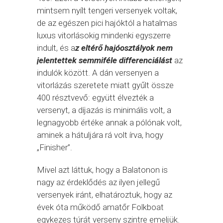
mintsem nyílt tengeri versenyek voltak,
de az egészen pici hajóktól a hatalmas
luxus vitorlásokig mindenki egyszerre
indult, és a
z eltérő hajóosztályok nem
jelentettek semmiféle differenciálást
az
indulók között. A dán versenyen a
vitorlázás szeretete miatt gyűlt össze
400 résztvevő: együtt élvezték a
versenyt, a díjazás is minimális volt, a
legnagyobb értéke annak a pólónak volt,
aminek a hátuljára rá volt írva, hogy
„Finisher”.
Mivel azt láttuk, hogy a Balatonon is
nagy az érdeklődés az ilyen jellegű
versenyek iránt, elhatároztuk, hogy az
évek óta működő amatőr Folkboat
egykezes túrát verseny szintre emeljük.