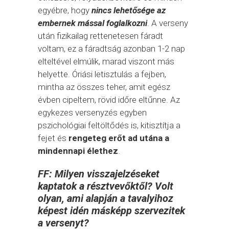
egyébre, hogy
nincs lehetősége az
embernek mással foglalkozni
. A verseny
után fizikailag rettenetesen fáradt
voltam, ez a fáradtság azonban 1-2 nap
elteltével elmúlik, marad viszont más
helyette. Óriási letisztulás a fejben,
mintha az összes teher, amit egész
évben cipeltem, rövid időre eltűnne. Az
egykezes versenyzés egyben
pszichológiai feltöltődés is, kitisztítja a
fejet és
rengeteg erőt ad utána a
mindennapi élethez
.
FF: Milyen visszajelzéseket
kaptatok a résztvevőktől? Volt
olyan, ami alapján a tavalyihoz
képest idén másképp szervezitek
a versenyt?