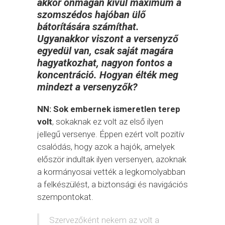
akkor önmagán kívül maximum a
szomszédos hajóban ülő
bátorítására számíthat.
Ugyanakkor viszont a versenyző
egyedül van, csak saját magára
hagyatkozhat, nagyon fontos a
koncentráció. Hogyan élték meg
mindezt a versenyzők?
NN: Sok embernek ismeretlen terep
volt
, sokaknak ez volt az első ilyen
jellegű versenye. Éppen ezért volt pozitív
csalódás, hogy azok a hajók, amelyek
először indultak ilyen versenyen, azoknak
a kormányosai vették a legkomolyabban
a felkészülést, a biztonsági és navigációs
szempontokat.
Szervezőként nekem az volt a