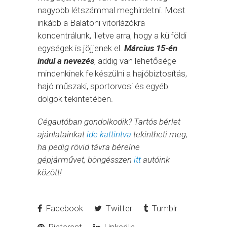
nagyobb létszámmal meghirdetni. Most
inkább a Balatoni vitorlázókra
koncentrálunk, illetve arra, hogy a külföldi
egységek is jöjjenek el.
Március 15-én
indul a nevezés
, addig van lehetősége
mindenkinek felkészülni a hajóbiztosítás,
hajó műszaki, sportorvosi és egyéb
dolgok tekintetében.
Cégautóban gondolkodik? Tartós bérlet
ajánlatainkat
ide kattintva
tekintheti meg,
ha pedig rövid távra bérelne
gépjárművet, böngésszen
itt
autóink
között!
Facebook
Twitter
Tumblr
Pinterest
LinkedIn