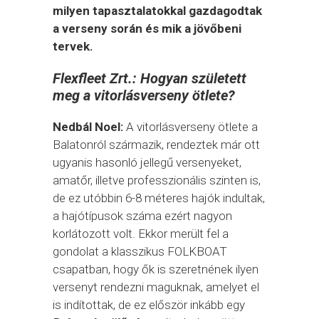
milyen tapasztalatokkal gazdagodtak
a verseny során és mik a jövőbeni
tervek.
Flexfleet Zrt.: Hogyan született
meg a vitorlásverseny ötlete?
Nedbál Noel:
A vitorlásverseny ötlete a
Balatonról származik, rendeztek már ott
ugyanis hasonló jellegű versenyeket,
amatőr, illetve professzionális szinten is,
de ez utóbbin 6-8 méteres hajók indultak,
a hajótípusok száma ezért nagyon
korlátozott volt. Ekkor merült fel a
gondolat a klasszikus FOLKBOAT
csapatban, hogy ők is szeretnének ilyen
versenyt rendezni maguknak, amelyet el
is indítottak, de ez először inkább egy