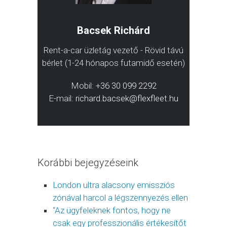
Bacsek Richárd
Rent-a-car üzletág vezető - Rövid távú
bérlet (1-24 hónapos futamidő esetén)
Mobil:
+36 30 099 2292
E-mail:
richard.bacsek@flexfleet.hu
Korábbi bejegyzéseink
London ultra alacsony emissziós
zónával harcol a légszennyezés ellen
“Az ügyfeleknek fontos, hogy ne
csak egy professzionális értékesítőt