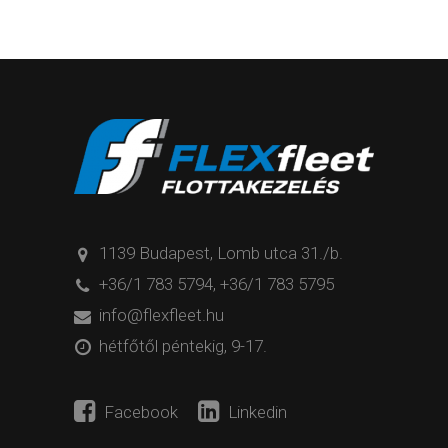
1139 Budapest, Lomb utca 31./b.
+36/1 783 5794
,
+36/1 783 5795
info@flexfleet.hu
hétfőtől péntekig, 9-17.
Facebook
Linkedin