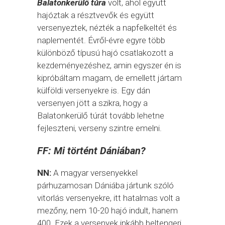
Balatonkerülő túra
volt, ahol együtt
hajóztak a résztvevők és együtt
versenyeztek, nézték a napfelkeltét és
naplementét. Évről-évre egyre több
különböző típusú hajó csatlakozott a
kezdeményezéshez, amin egyszer én is
kipróbáltam magam, de emellett jártam
külföldi versenyekre is. Egy dán
versenyen jött a szikra, hogy a
Balatonkerülő túrát tovább lehetne
fejleszteni, verseny szintre emelni.
FF: Mi történt Dániában?
NN:
A magyar versenyekkel
párhuzamosan Dániába jártunk szóló
vitorlás versenyekre, itt hatalmas volt a
mezőny, nem 10-20 hajó indult, hanem
400. Ezek a versenyek inkább beltengeri,