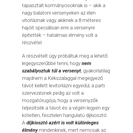
tapasztalt kormányosoknak is – akik a
nagy balatoni versenyeken az élen
vitorláznak vagy akiknek a 8 méteres
hajóit speciálisan erre a versenyre
építették – hatalmas élmény volt a
részvétel.
A részvételt úgy próbáltuk meg a lehető
legegyszerűbbé tenni, hogy
nem
szabályoztuk túl a versenyt
, gyakorlatilag
majdnem a Kékszalaggal megegyező
távot kellett levitorlázni egyedül, a parti
szervezésnek pedig az volt a
mozgatórugója, hogy a versenyzők
teljesítsék a távot és a végén legyen egy
kötetlen, fesztelen hangulatú díjkiosztó.
A
díjkiosztó azért is volt különleges
élmény
mindenkinek, mert nemcsak az