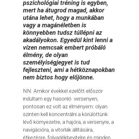
pszichológiai tréning is egyben,
mert ha átugrod magad, akkor
utána lehet, hogy a munkában
vagy a magánéletben is
könnyebben tudsz túllépni az
akadályokon. Egyedül kint lenni a
vízen nemcsak embert próbáló
élmény, de olyan
személyiségjegyet is tud
fejleszteni, ami a hétköznapokban
nem biztos hogy előjönne.
NN: Amikor évekkel ezelőtt először
indultam egy hasonló versenyen,
pontosan ez volt az élményem: olyan
szinten kell koncentrálni a körülöttünk
lévő környezetre, a hajóra, a versenyre, a
navigációra, a vitorlák állítására,
étkezésre, folyadékbevitelre és minden