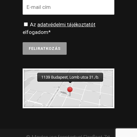
Az
adatvédelmi tájékoztatót
elfogadom*
© Minden jog fenntartva! Flexfleet Zrt.