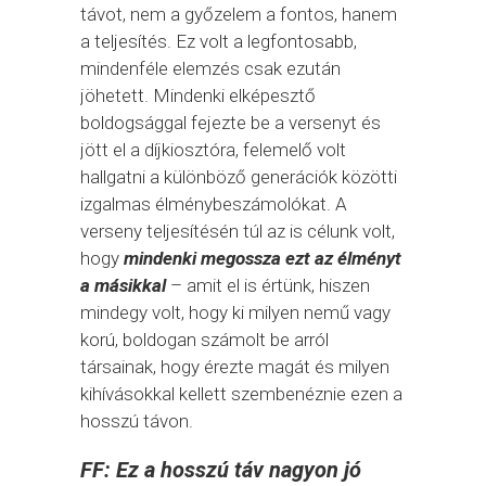
távot, nem a győzelem a fontos, hanem
a teljesítés. Ez volt a legfontosabb,
mindenféle elemzés csak ezután
jöhetett. Mindenki elképesztő
boldogsággal fejezte be a versenyt és
jött el a díjkiosztóra, felemelő volt
hallgatni a különböző generációk közötti
izgalmas élménybeszámolókat. A
verseny teljesítésén túl az is célunk volt,
hogy
mindenki megossza ezt az élményt
a másikkal
– amit el is értünk, hiszen
mindegy volt, hogy ki milyen nemű vagy
korú, boldogan számolt be arról
társainak, hogy érezte magát és milyen
kihívásokkal kellett szembenéznie ezen a
hosszú távon.
FF: Ez a hosszú táv nagyon jó