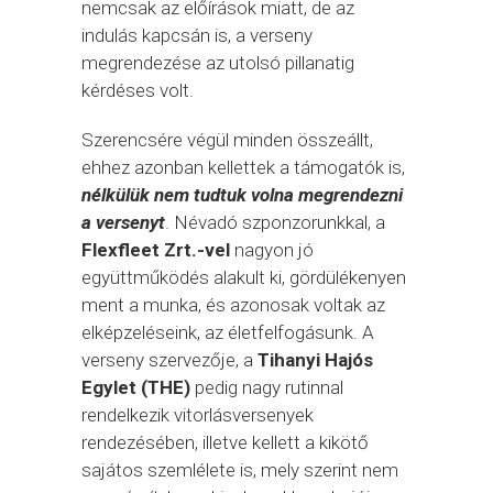
nemcsak az előírások miatt, de az
indulás kapcsán is, a verseny
megrendezése az utolsó pillanatig
kérdéses volt.
Szerencsére végül minden összeállt,
ehhez azonban kellettek a támogatók is,
nélkülük nem tudtuk volna megrendezni
a versenyt
. Névadó szponzorunkkal, a
Flexfleet Zrt.-vel
nagyon jó
együttműködés alakult ki, gördülékenyen
ment a munka, és azonosak voltak az
elképzeléseink, az életfelfogásunk. A
verseny szervezője, a
Tihanyi Hajós
Egylet (THE)
pedig nagy rutinnal
rendelkezik vitorlásversenyek
rendezésében, illetve kellett a kikötő
sajátos szemlélete is, mely szerint nem