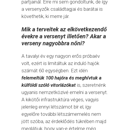
partjainál. Erre mi sem gondoltunk, de így
a versenyzők családtagjai és barátai is
követhetik, ki merre jár.
Mik a terveitek az elkövetkezendő
évekre a versenyt illetően? Akar a
verseny nagyobbra nőni?
A tavalyi év egy nagyon erős próbaév
volt, ezért is limitáltuk az induló hajók
számát 60 egységben. Ezt idén
felemeltük 100 hajóra és meghívtuk a
külföldi szóló vitorlázókat
is, szeretnénk
ugyanis nemzetközivé emelni a versenyt.
A kikötői infrastruktúra véges, vagyis
jelenleg ennyi létszámot bír el, így
egyelőre további létszámemelés nem
jött szóba, az érdeklődés tükrében majd
meglátjuk, hogy van-e értelme még