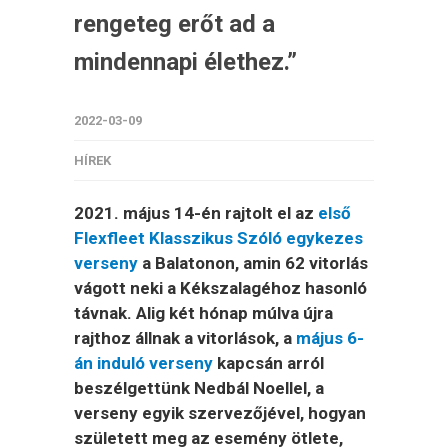
rengeteg erőt ad a
mindennapi élethez.”
2022-03-09
HÍREK
2021. május 14-én rajtolt el az
első
Flexfleet Klasszikus Szóló egykezes
verseny
a Balatonon, amin 62 vitorlás
vágott neki a Kékszalagéhoz hasonló
távnak. Alig két hónap múlva újra
rajthoz állnak a vitorlások, a
május 6-
án induló verseny
kapcsán arról
beszélgettünk Nedbál Noellel, a
verseny egyik szervezőjével, hogyan
született meg az esemény ötlete,