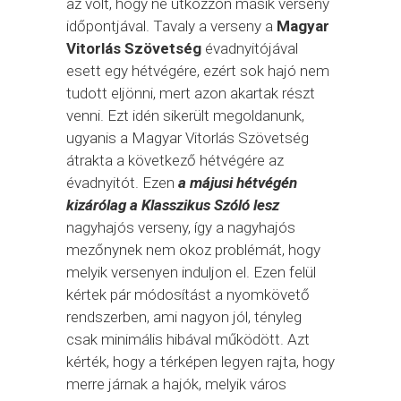
az volt, hogy ne ütközzön másik verseny
időpontjával. Tavaly a verseny a
Magyar
Vitorlás Szövetség
évadnyitójával
esett egy hétvégére, ezért sok hajó nem
tudott eljönni, mert azon akartak részt
venni. Ezt idén sikerült megoldanunk,
ugyanis a Magyar Vitorlás Szövetség
átrakta a következő hétvégére az
évadnyitót. Ezen
a májusi hétvégén
kizárólag a Klasszikus Szóló lesz
nagyhajós verseny, így a nagyhajós
mezőnynek nem okoz problémát, hogy
melyik versenyen induljon el. Ezen felül
kértek pár módosítást a nyomkövető
rendszerben, ami nagyon jól, tényleg
csak minimális hibával működött. Azt
kérték, hogy a térképen legyen rajta, hogy
merre járnak a hajók, melyik város