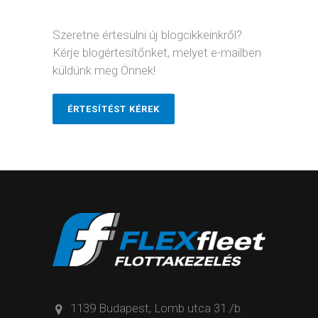
Szeretne értesülni új blogcikkeinkről?
Kérje blogértesítőnket, melyet e-mailben
küldünk meg Önnek!
ÉRTESÍTÉST KÉREK
1139 Budapest, Lomb utca 31./b.