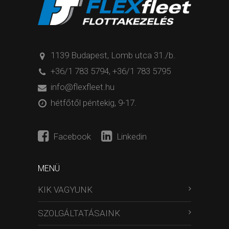
1139 Budapest, Lomb utca 31./b.
+36/1 783 5794
,
+36/1 783 5795
info@flexfleet.hu
hétfőtől péntekig, 9-17.
Facebook
Linkedin
MENÜ
KIK VAGYUNK
SZOLGÁLTATÁSAINK