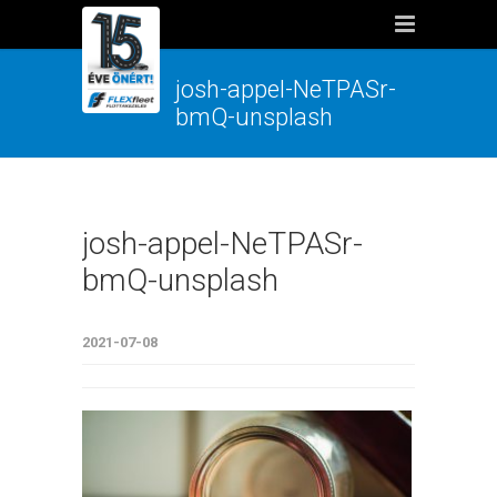
josh-appel-NeTPASr-
bmQ-unsplash
josh-appel-NeTPASr-
bmQ-unsplash
2021-07-08