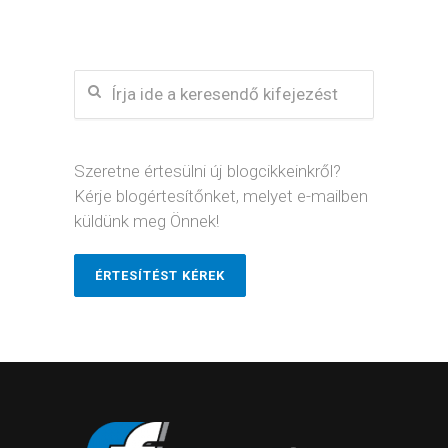
Szeretne értesülni új blogcikkeinkről?
Kérje blogértesítőnket, melyet e-mailben
küldünk meg Önnek!
ÉRTESÍTÉST KÉREK