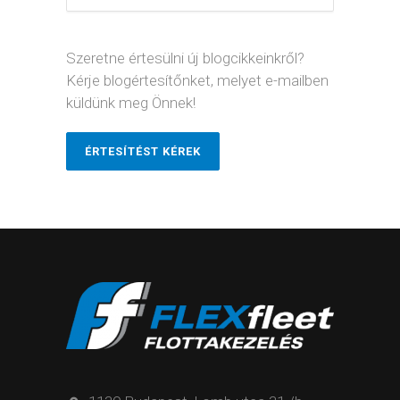
Szeretne értesülni új blogcikkeinkről?
Kérje blogértesítőnket, melyet e-mailben
küldünk meg Önnek!
ÉRTESÍTÉST KÉREK