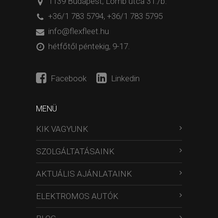
1139 Budapest, Lomb utca 31./b.
+36/1 783 5794
,
+36/1 783 5795
info@flexfleet.hu
hétfőtől péntekig, 9-17.
Facebook
Linkedin
MENÜ
KIK VAGYUNK
SZOLGÁLTATÁSAINK
AKTUÁLIS AJÁNLATAINK
ELEKTROMOS AUTÓK