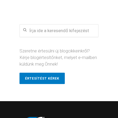
Szeretne értesülni új blogcikkeinkről?
Kérje blogértesítőnket, melyet e-mailben
küldünk meg Önnek!
ÉRTESÍTÉST KÉREK