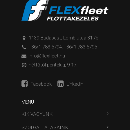
1139 Budapest, Lomb utca 31./b.
+36/1 783 5794
,
+36/1 783 5795
info@flexfleet.hu
hétfőtől péntekig, 9-17.
Facebook
Linkedin
MENÜ
KIK VAGYUNK
SZOLGÁLTATÁSAINK