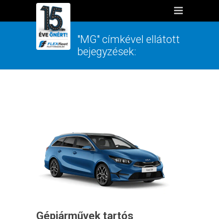
"MG" címkével ellátott
bejegyzések:
Gépjárművek tartós