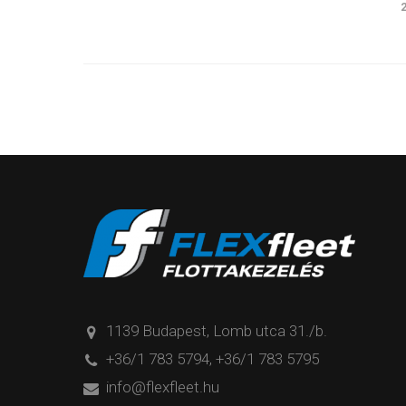
1139 Budapest, Lomb utca 31./b.
+36/1 783 5794
,
+36/1 783 5795
info@flexfleet.hu