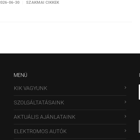
2026-06-30
SZAKMAI CIKKEK
MENÜ
KIK VAGYUNK
SZOLGÁLTATÁSAINK
AKTUÁLIS AJÁNLATAINK
ELEKTROMOS AUTÓK