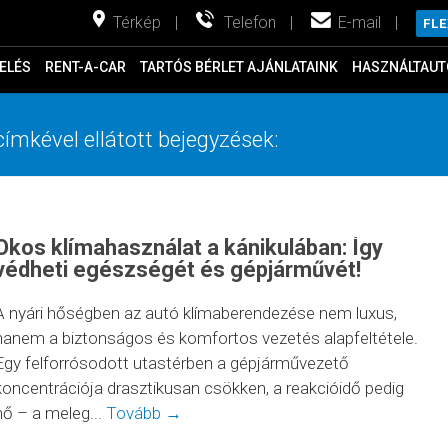
Térkép
|
Telefon
|
E-mail
|
FL
ELÉS
RENT-A-CAR
TARTÓS BÉRLET AJÁNLATAINK
HASZNÁLTAUT
címkével ellátott bejegyzések:
Okos klímahasználat a kánikulában: Így
védheti egészségét és gépjárművét!
A nyári hőségben az autó klímaberendezése nem luxus,
hanem a biztonságos és komfortos vezetés alapfeltétele.
Egy felforrósodott utastérben a gépjárművezető
koncentrációja drasztikusan csökken, a reakcióidő pedig
nő – a meleg...
Tovább →