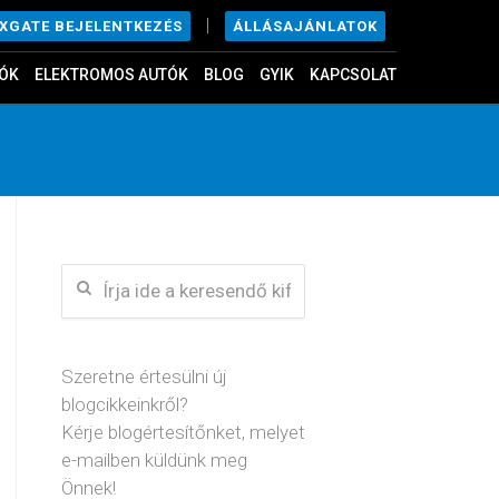
|
ÁLLÁSAJÁNLATOK
EXGATE BEJELENTKEZÉS
ÓK
ELEKTROMOS AUTÓK
BLOG
GYIK
KAPCSOLAT
Szeretne értesülni új
blogcikkeinkről?
Kérje blogértesítőnket, melyet
e-mailben küldünk meg
Önnek!