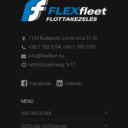
1139 Budapest, Lomb utca 31./b.
+36/1 783 5794
,
+36/1 783 5795
info@flexfleet.hu
hétfőtől péntekig, 9-17.
Facebook
Linkedin
MENÜ
KIK VAGYUNK
SZOLGÁLTATÁSAINK