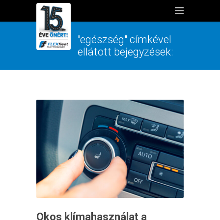
"egészség" címkével
ellátott bejegyzések:
Okos klímahasználat a