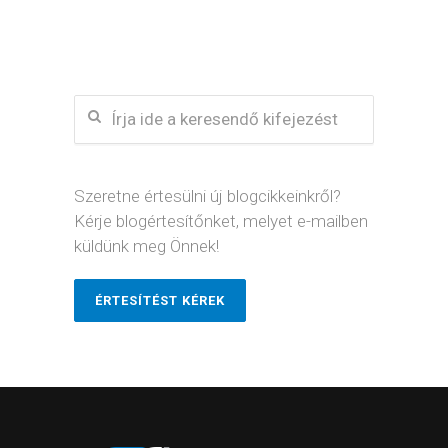
Szeretne értesülni új blogcikkeinkről?
Kérje blogértesítőnket, melyet e-mailben
küldünk meg Önnek!
ÉRTESÍTÉST KÉREK