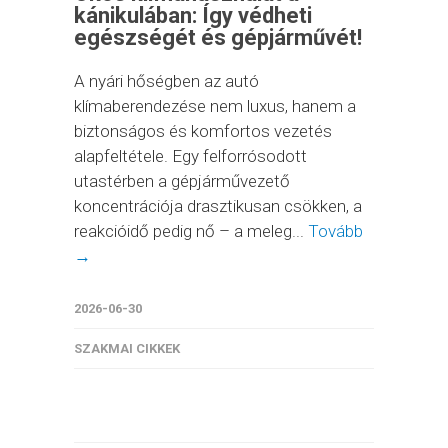
kánikulában: Így védheti
egészségét és gépjárművét!
A nyári hőségben az autó
klímaberendezése nem luxus, hanem a
biztonságos és komfortos vezetés
alapfeltétele. Egy felforrósodott
utastérben a gépjárművezető
koncentrációja drasztikusan csökken, a
reakcióidő pedig nő – a meleg...
Tovább
→
2026-06-30
SZAKMAI CIKKEK