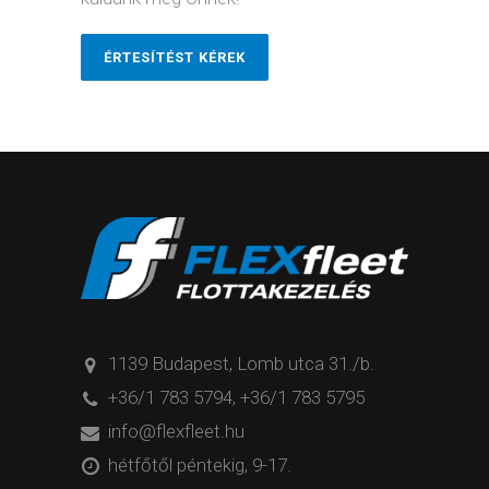
ÉRTESÍTÉST KÉREK
1139 Budapest, Lomb utca 31./b.
+36/1 783 5794
,
+36/1 783 5795
info@flexfleet.hu
hétfőtől péntekig, 9-17.