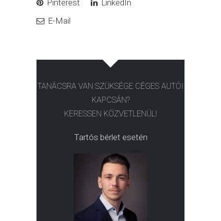
Pinterest
LinkedIn
E-Mail
TANÁCSRA VAN SZÜKSÉGE CÉGES AUTÓI
KAPCSÁN?
KERESSEN KÖZVETLENÜL!
Tartós bérlet esetén