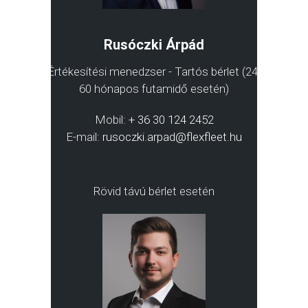
Rusóczki Árpád
Értékesítési menedzser - Tartós bérlet (24-
60 hónapos futamidő esetén)
Mobil:
+ 36 30 124 2452
E-mail:
rusoczki.arpad@flexfleet.hu
Rövid távú bérlet esetén