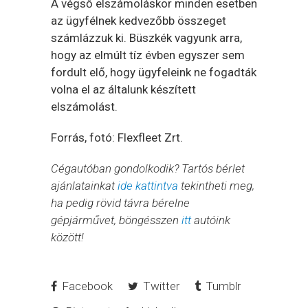
A végső elszámoláskor minden esetben
az ügyfélnek kedvezőbb összeget
számlázzuk ki. Büszkék vagyunk arra,
hogy az elmúlt tíz évben egyszer sem
fordult elő, hogy ügyfeleink ne fogadták
volna el az általunk készített
elszámolást.
Forrás, fotó: Flexfleet Zrt.
Cégautóban gondolkodik? Tartós bérlet
ajánlatainkat
ide kattintva
tekintheti meg,
ha pedig rövid távra bérelne
gépjárművet, böngésszen
itt
autóink
között!
Facebook
Twitter
Tumblr