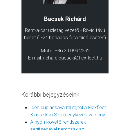
Bacsek Richárd
Rent-a-car üzletág vezető - Rövid távú
bérlet (1-24 hónapos futamidő esetén)
Mobil:
+36 30 099 2292
E-mail:
richard.bacsek@flexfleet.hu
Korábbi bejegyzéseink
Idén duplacsavarral rajtol a Flexfleet
Klasszikus Szóló egykezes verseny
A nyomkövető rendszerek
segítségével nemcsak az