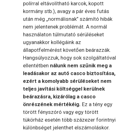
polírral eltávolítható karcok, kopott
kormány stb.), avagy a pár éves futás
után még „normálisnak” számító hibák
nem jelentenek problémát. A normál
használaton túlmutató sérüléseket
ugyanakkor kollégáink az
állapotfelmérést követően beárazzák.
Hangsúlyozzuk, hogy sok szolgáltatóval
ellentétben
nálunk nem szűnik meg a
leadásakor az autó casco biztosítása,
ezért a komolyabb sérüléseket nem
teljes javítási költséggel kerülnek
beárazásra, kizárólag a casco
önrészének mértékéig.
Ez a tény egy
törött fényszóró vagy egy törött
tükörház esetén több százezer forintnyi
különbséget jelenthet elszámoláskor.