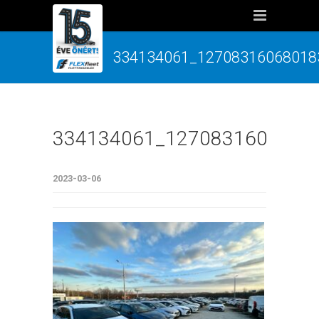
334134061_12708316068018
334134061_1270831606801
2023-03-06