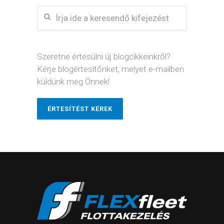
Szeretne értesülni új blogcikkeinkről?
Kérje blogértesítőnket, melyet e-mailben
küldünk meg Önnek!
ÉRTESÍTÉST KÉREK