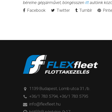
bérelne gépjárművet, böngésszen
itt
autóink közö
Facebook
Twitter
Tumblr
Pinte
1139 Budapest, Lomb utca 31./b.
+36/1 783 5794
,
+36/1 783 5795
info@flexfleet.hu
hétfőtől péntekig, 9-17.