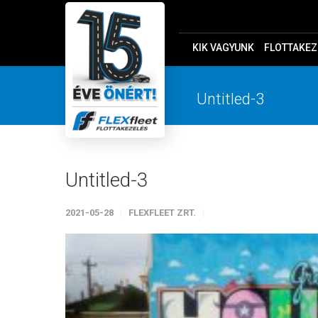
KIK VAGYUNK
FLOTTAKEZ
Untitled-3
Untitled-3
2021-05-28
FLEXFLEET ZRT.