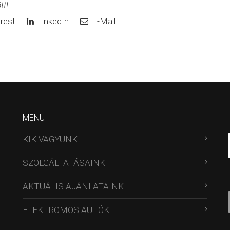
tt!
rest
LinkedIn
E-Mail
MENÜ
KIK VAGYUNK
SZOLGÁLTATÁSAINK
AKTUÁLIS AJÁNLATAINK
ELEKTROMOS AUTÓK