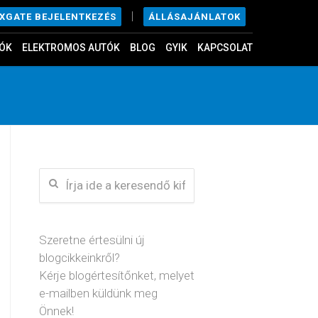
|
ÁLLÁSAJÁNLATOK
EXGATE BEJELENTKEZÉS
ÓK
ELEKTROMOS AUTÓK
BLOG
GYIK
KAPCSOLAT
Szeretne értesülni új
blogcikkeinkről?
Kérje blogértesítőnket, melyet
e-mailben küldünk meg
Önnek!