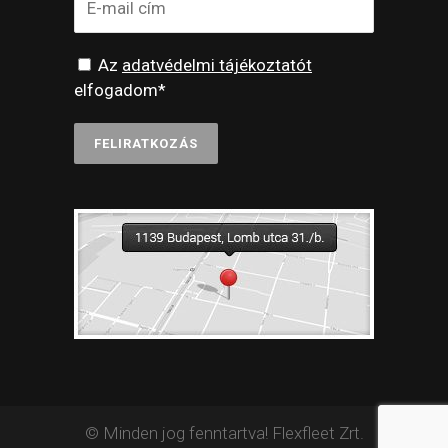
Az
adatvédelmi tájékoztatót
elfogadom*
© Minden jog fenntartva! Flexfleet Zrt.