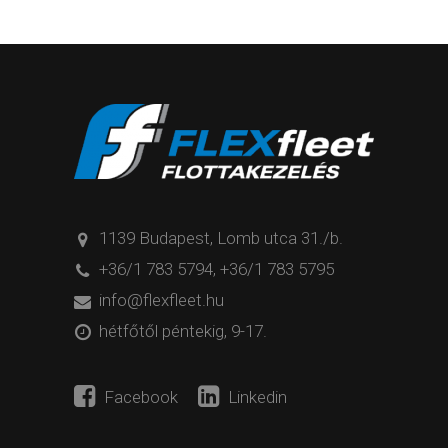
1139 Budapest, Lomb utca 31./b.
+36/1 783 5794
,
+36/1 783 5795
info@flexfleet.hu
hétfőtől péntekig, 9-17.
Facebook
Linkedin