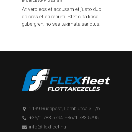
MOBILE APP DESIGN
At vero eos et accusam et justo duo
dolores et ea rebum. Stet clita kasd
gubergren, no sea takimata sanctus.
1139 Budapest, Lomb utca 31./b.
+36/1 783 5794
,
+36/1 783 5795
info@flexfleet.hu