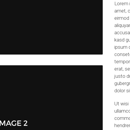
Lorem i
amet, c
eirmod 
aliquya
accusam
kasd g
ipsum d
consete
tempor 
erat, s
justo d
guberg
dolor s
Ut wisi
ullamco
commod
hendrer