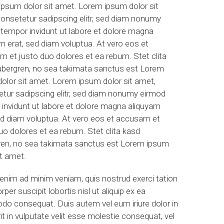
psum dolor sit amet. Lorem ipsum dolor sit
onsetetur sadipscing elitr, sed diam nonumy
tempor invidunt ut labore et dolore magna
m erat, sed diam voluptua. At vero eos et
 et justo duo dolores et ea rebum. Stet clita
ubergren, no sea takimata sanctus est Lorem
olor sit amet. Lorem ipsum dolor sit amet,
tur sadipscing elitr, sed diam nonumy eirmod
invidunt ut labore et dolore magna aliquyam
ed diam voluptua. At vero eos et accusam et
uo dolores et ea rebum. Stet clita kasd
ren, no sea takimata sanctus est Lorem ipsum
it amet.
 enim ad minim veniam, quis nostrud exerci tation
rper suscipit lobortis nisl ut aliquip ex ea
o consequat. Duis autem vel eum iriure dolor in
it in vulputate velit esse molestie consequat, vel