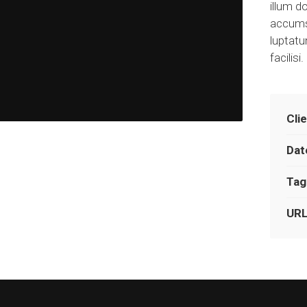
illum do
accumsa
luptatu
facilisi.
Cli
Dat
Tag
UR