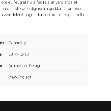
lore eu feugiat nulla facilisis at vero eros et
n et iusto odio dignissim qui blandit praesent
m zzril delenit augue duis dolore te feugait nulla
ent
Consultry
e
2014-12-10
s
Animation, Design
L
View Project