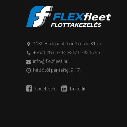
1139 Budapest, Lomb utca 31./b.
+36/1 783 5794
,
+36/1 783 5795
info@flexfleet.hu
hétfőtől péntekig, 9-17.
Facebook
Linkedin