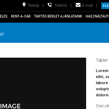
Térkép
|
Telefon
|
E-mail
|
FL
ELÉS
RENT-A-CAR
TARTÓS BÉRLET AJÁNLATAINK
HASZNÁLTAUT
er
Tablet
Lorem 
elitr,
labore
volupt
dolore
Stet cl