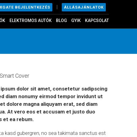
|
ÁLLÁSAJÁNLATOK
EXGATE BEJELENTKEZÉS
ÓK
ELEKTROMOS AUTÓK
BLOG
GYIK
KAPCSOLAT
 Smart Cover
ipsum dolor sit amet, consetetur sadipscing
 sed diam nonumy eirmod tempor invidunt ut
 et dolore magna aliquyam erat, sed diam
ua. At vero eos et accusam et justo duo
s et ea rebum.
ita kasd gubergren, no sea takimata sanctus est