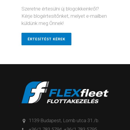
Szeretne értesülni új blogcikkeinkről?
Kérje blogértesítőnket, melyet e-mailben
küldünk meg Önnek!
ÉRTESÍTÉST KÉREK
1139 Budapest, Lomb utca 31./b.
+36/1 783 5794
,
+36/1 783 5795