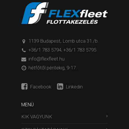
1139 Budapest, Lomb utca 31./b.
+36/1 783 5794
,
+36/1 783 5795
info@flexfleet.hu
hétfőtől péntekig, 9-17.
Facebook
Linkedin
MENÜ
KIK VAGYUNK