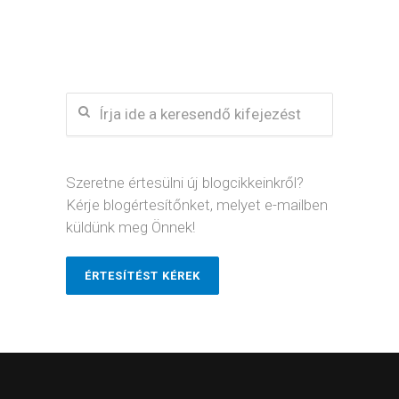
Szeretne értesülni új blogcikkeinkről?
Kérje blogértesítőnket, melyet e-mailben
küldünk meg Önnek!
ÉRTESÍTÉST KÉREK