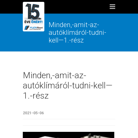
Minden,-amit-az-
autóklímáról-tudni-
kell—1.-rész
Minden,-amit-az-
autóklímáról-tudni-kell—
1.-rész
2021-05-06