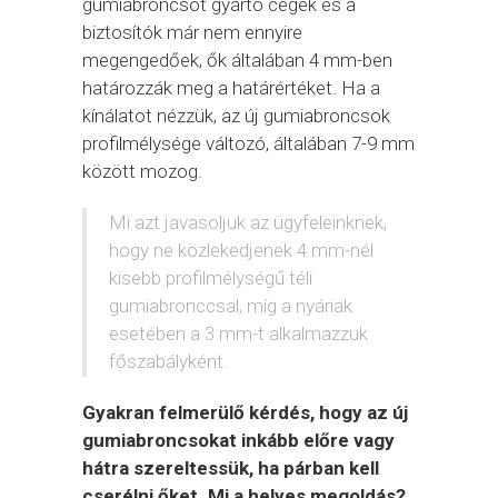
gumiabroncsot gyártó cégek és a
biztosítók már nem ennyire
megengedőek, ők általában 4 mm-ben
határozzák meg a határértéket. Ha a
kínálatot nézzük, az új gumiabroncsok
profilmélysége változó, általában 7-9 mm
között mozog.
Mi azt javasoljuk az ügyfeleinknek,
hogy ne közlekedjenek 4 mm-nél
kisebb profilmélységű téli
gumiabronccsal, míg a nyáriak
esetében a 3 mm-t alkalmazzuk
főszabályként.
Gyakran felmerülő kérdés, hogy az új
gumiabroncsokat inkább előre vagy
hátra szereltessük, ha párban kell
cserélni őket. Mi a helyes megoldás?