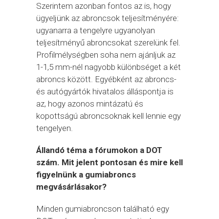
Szerintem azonban fontos az is, hogy
ügyeljünk az abroncsok teljesítményére:
ugyanarra a tengelyre ugyanolyan
teljesítményű abroncsokat szerelünk fel.
Profilmélységben soha nem ajánljuk az
1-1,5 mm-nél nagyobb különbséget a két
abroncs között. Egyébként az abroncs-
és autógyártók hivatalos álláspontja is
az, hogy azonos mintázatú és
kopottságú abroncsoknak kell lennie egy
tengelyen.
Állandó téma a fórumokon a DOT
szám. Mit jelent pontosan és mire kell
figyelnünk a gumiabroncs
megvásárlásakor?
Minden gumiabroncson található egy