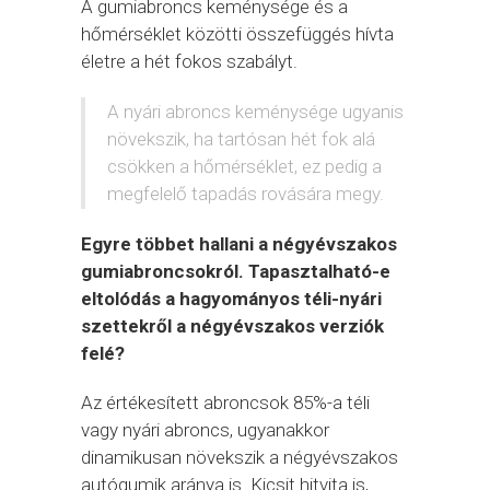
A gumiabroncs keménysége és a
hőmérséklet közötti összefüggés hívta
életre a hét fokos szabályt.
A nyári abroncs keménysége ugyanis
növekszik, ha tartósan hét fok alá
csökken a hőmérséklet, ez pedig a
megfelelő tapadás rovására megy.
Egyre többet hallani a négyévszakos
gumiabroncsokról. Tapasztalható-e
eltolódás a hagyományos téli-nyári
szettekről a négyévszakos verziók
felé?
Az értékesített abroncsok 85%-a téli
vagy nyári abroncs, ugyanakkor
dinamikusan növekszik a négyévszakos
autógumik aránya is. Kicsit hitvita is,