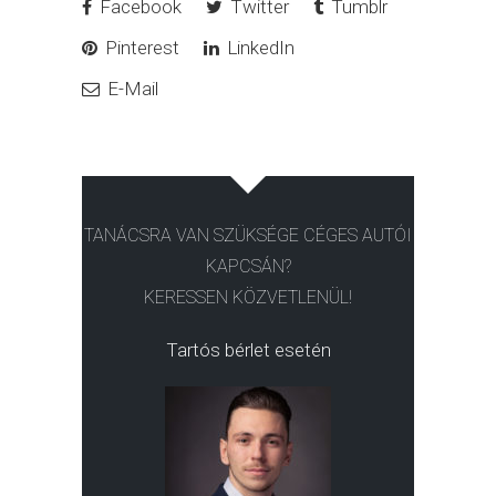
Facebook
Twitter
Tumblr
Pinterest
LinkedIn
E-Mail
TANÁCSRA VAN SZÜKSÉGE CÉGES AUTÓI
KAPCSÁN?
KERESSEN KÖZVETLENÜL!
Tartós bérlet esetén