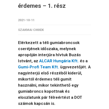
érdemes – 1. rész
2021-10-11
SZAKMAI CIKKEK
Elérkezett a téli gumiabroncsok
cseréjének időszaka, melynek
apropóján interjúra hívtuk Buzás
Istvánt, az
ALCAR Hungária Kft.
és a
Gumi-Profi Team Kft.
ügyvezetőjét. A
nagyinterjú első részéből kiderül,
mikortól érdemes téli gumit
használni, mikor tekinthető egy
gumiabroncs kopottnak és
eloszlatunk pár félreértést a DOT
számok kapcsán is.