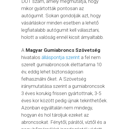
DOT szám, amely megmutatja, hogy
mikor gyártották pontosan az
autógumit. Sokan gondolják azt, hogy
vásárláskor minden esetben a lehető
legfiatalabb autógumit kell választani,
holott a valóság ennél kicsit árnyaltabb.
A
Magyar Gumiabroncs Szövetség
hivatalos
álláspontja szerint
a fel nem
szerelt gumiabroncsok élettartama 10
év, eddig lehet biztonságosan
felhasználni őket. A Szövetség
iránymutatása szerint a gumiabroncsok
3 éves korukig frissen gyártottnak, 3-5
éves kor között pedig újnak tekinthetőek.
Azonban egyáltalán nem mindegy,
hogyan és hol tároljuk ezeket az
abroncsokat. Fénytől, párától, víztől és a