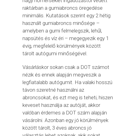
nagy hőmérséklet ingadozástól védett
raktárban a gumiabroncs öregedése
minimális. Kutatások szerint egy 2 hétig
használt gumiabroncs minősége –
amelyben a gumi felmelegszik, lehűl,
napsütés és víz éri – megegyezik egy 1
évig, megfelelő körülmények között
tárolt autógumi minőségével.
Vásárláskor sokan csak a DOT számot
nézik és ennek alapján megveszik a
legfiatalabb autógumit. Ha valaki hosszú
távon szeretné használni az
abroncsokat, és ezt meg is teheti, hiszen
keveset használja az autóját, akkor
valóban érdemes a DOT szám alapján
vásárolni. Azonban egy jó körülmények
között tárolt, 3 éves abroncs jó
választás lehet azoknak, akik sokat