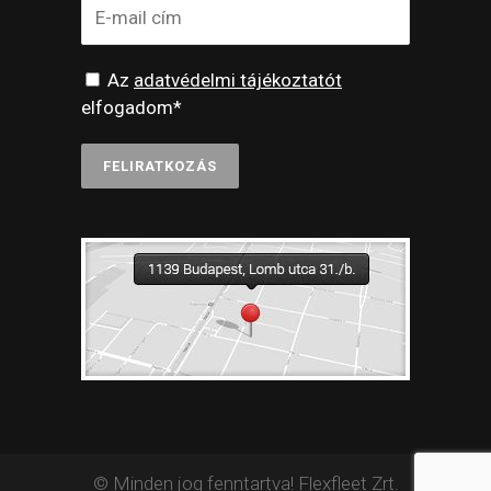
Az
adatvédelmi tájékoztatót
elfogadom*
© Minden jog fenntartva! Flexfleet Zrt.