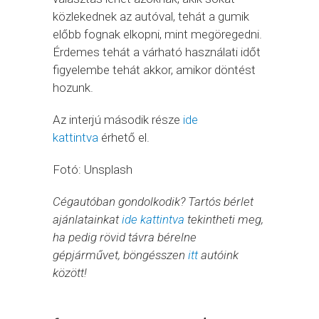
közlekednek az autóval, tehát a gumik
előbb fognak elkopni, mint megöregedni.
Érdemes tehát a várható használati időt
figyelembe tehát akkor, amikor döntést
hozunk.
Az interjú második része
ide
kattintva
érhető el.
Fotó: Unsplash
Cégautóban gondolkodik? Tartós bérlet
ajánlatainkat
ide kattintva
tekintheti meg,
ha pedig rövid távra bérelne
gépjárművet, böngésszen
itt
autóink
között!