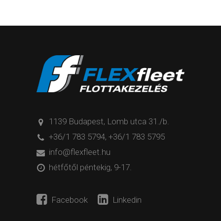
1139 Budapest, Lomb utca 31./b.
+36/1 783 5794
,
+36/1 783 5795
info@flexfleet.hu
hétfőtől péntekig, 9-17.
Facebook
Linkedin