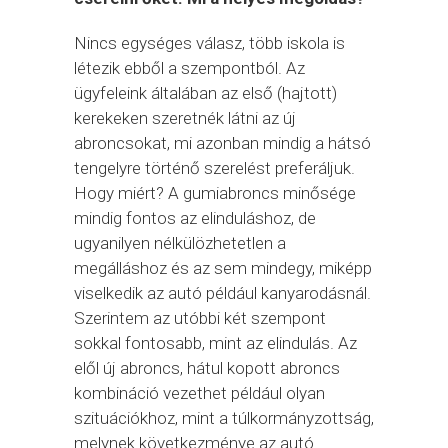
Nincs egységes válasz, több iskola is
létezik ebből a szempontból. Az
ügyfeleink általában az első (hajtott)
kerekeken szeretnék látni az új
abroncsokat, mi azonban mindig a hátsó
tengelyre történő szerelést preferáljuk.
Hogy miért? A gumiabroncs minősége
mindig fontos az elinduláshoz, de
ugyanilyen nélkülözhetetlen a
megálláshoz és az sem mindegy, miképp
viselkedik az autó például kanyarodásnál.
Szerintem az utóbbi két szempont
sokkal fontosabb, mint az elindulás. Az
elől új abroncs, hátul kopott abroncs
kombináció vezethet például olyan
szituációkhoz, mint a túlkormányzottság,
melynek következménye az autó