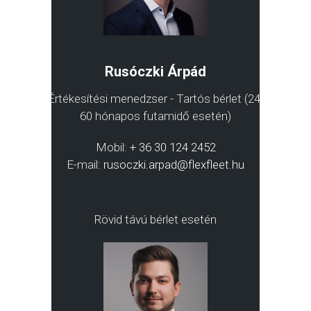
Rusóczki Árpád
Értékesítési menedzser - Tartós bérlet (24-
60 hónapos futamidő esetén)
Mobil:
+ 36 30 124 2452
E-mail:
rusoczki.arpad@flexfleet.hu
Rövid távú bérlet esetén