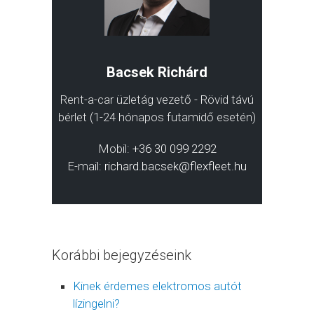
Bacsek Richárd
Rent-a-car üzletág vezető - Rövid távú
bérlet (1-24 hónapos futamidő esetén)
Mobil:
+36 30 099 2292
E-mail:
richard.bacsek@flexfleet.hu
Korábbi bejegyzéseink
Kinek érdemes elektromos autót
lízingelni?