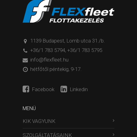
1139 Budapest, Lomb utca 31./b.
+36/1 783 5794
,
+36/1 783 5795
info@flexfleet.hu
hétfőtől péntekig, 9-17.
Facebook
Linkedin
MENÜ
KIK VAGYUNK
SZOLGÁLTATÁSAINK