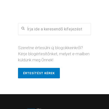
Szeretne értesülni új blogcikkeinkről?
Kérje blogértesítőnket, melyet e-mailben
küldünk meg Önnek!
ÉRTESÍTÉST KÉREK