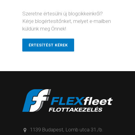
Szeretne értesülni új blogcikkeinkről?
Kérje blogértesítőnket, melyet e-mailben
küldünk meg Önnek!
ÉRTESÍTÉST KÉREK
1139 Budapest, Lomb utca 31./b.