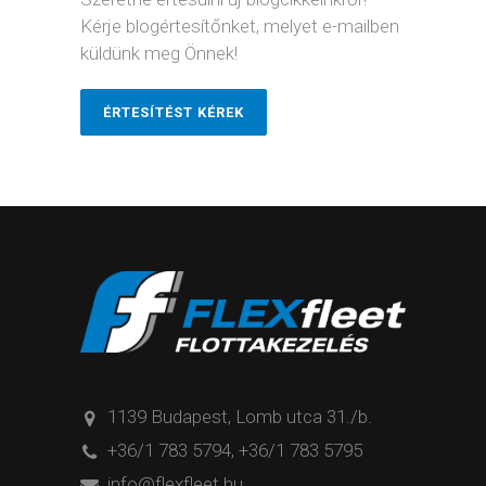
Kérje blogértesítőnket, melyet e-mailben
küldünk meg Önnek!
ÉRTESÍTÉST KÉREK
1139 Budapest, Lomb utca 31./b.
+36/1 783 5794
,
+36/1 783 5795
info@flexfleet.hu