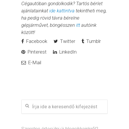
Cégautóban gondolkodik? Tartós bérlet
ajánlatainkat
ide kattintva
tekintheti meg,
ha pedig rövid távra bérelne
gépjárművet, böngésszen
itt
autóink
között!
Facebook
Twitter
Tumblr
Pinterest
LinkedIn
E-Mail
Szeretne értesülni új blogcikkeinkről?