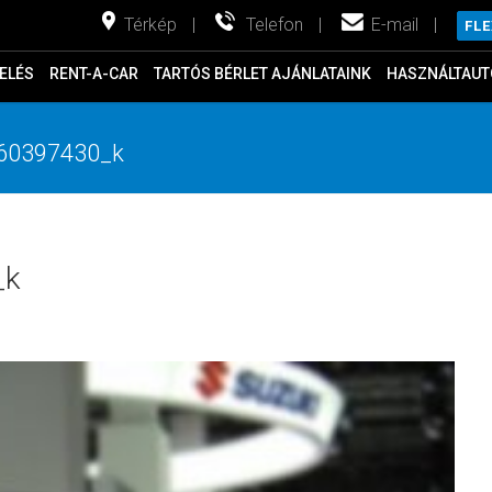
Térkép
|
Telefon
|
E-mail
|
FL
ELÉS
RENT-A-CAR
TARTÓS BÉRLET AJÁNLATAINK
HASZNÁLTAUT
60397430_k
_k