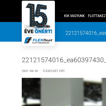
KIK VAGYUNK
FLOTTAKEZ
22121574016_ea
22121574016_ea60397430
2021-04-26
FLEXFLEET ZRT.