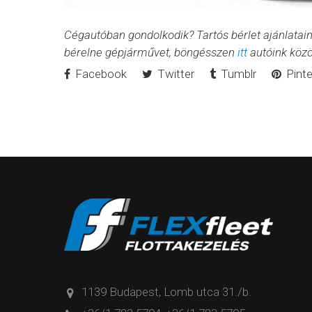
Cégautóban gondolkodik? Tartós bérlet ajánlatai
bérelne gépjárművet, böngésszen
itt
autóink közö
Facebook
Twitter
Tumblr
Pinte
1139 Budapest, Lomb utca 31./b.