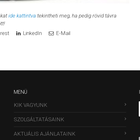
nkat
ide kattintva
tekintheti meg, ha pedig rövid távra
tt!
rest
LinkedIn
E-Mail
MENÜ
KIK VAGYUNK
SZOLGÁLTATÁSAINK
AKTUÁLIS AJÁNLATAINK