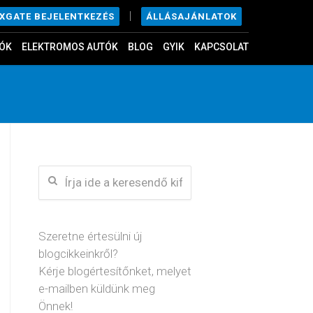
|
ÁLLÁSAJÁNLATOK
EXGATE BEJELENTKEZÉS
ÓK
ELEKTROMOS AUTÓK
BLOG
GYIK
KAPCSOLAT
Szeretne értesülni új
blogcikkeinkről?
Kérje blogértesítőnket, melyet
e-mailben küldünk meg
Önnek!