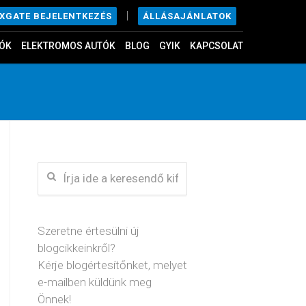
|
ÁLLÁSAJÁNLATOK
EXGATE BEJELENTKEZÉS
ÓK
ELEKTROMOS AUTÓK
BLOG
GYIK
KAPCSOLAT
Szeretne értesülni új
blogcikkeinkről?
Kérje blogértesítőnket, melyet
e-mailben küldünk meg
Önnek!