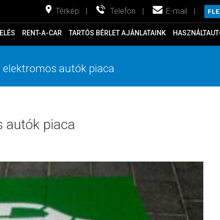
Térkép
|
Telefon
|
E-mail
|
FL
ELÉS
RENT-A-CAR
TARTÓS BÉRLET AJÁNLATAINK
HASZNÁLTAUT
z elektromos autók piaca
s autók piaca