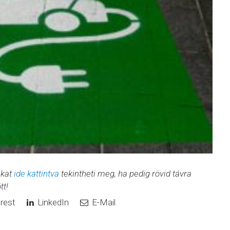
nkat
ide kattintva
tekintheti meg, ha pedig rövid távra
tt!
rest
LinkedIn
E-Mail