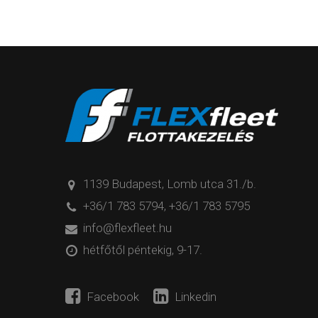
1139 Budapest, Lomb utca 31./b.
+36/1 783 5794
,
+36/1 783 5795
info@flexfleet.hu
hétfőtől péntekig, 9-17.
Facebook
Linkedin