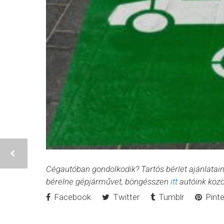
Cégautóban gondolkodik? Tartós bérlet ajánlatai
bérelne gépjárművet, böngésszen
itt
autóink közö
Facebook
Twitter
Tumblr
Pinte