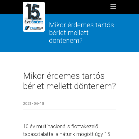
Mikor érdemes tartós
bérlet mellett
döntenem?
Mikor érdemes tartós
bérlet mellett döntenem?
2021-04-18
10 év multinacionális flottakezelői
tapasztalattal a hátunk mögött úgy 15