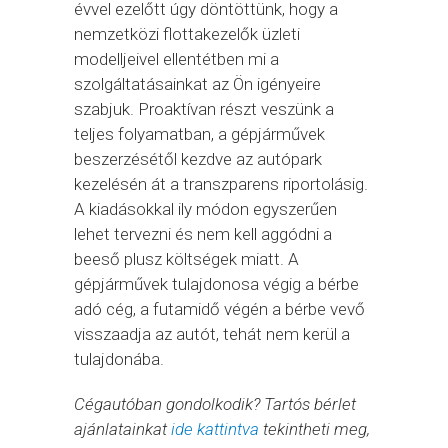
évvel ezelőtt úgy döntöttünk, hogy a
nemzetközi flottakezelők üzleti
modelljeivel ellentétben mi a
szolgáltatásainkat az Ön igényeire
szabjuk. Proaktívan részt veszünk a
teljes folyamatban, a gépjárművek
beszerzésétől kezdve az autópark
kezelésén át a transzparens riportolásig.
A kiadásokkal ily módon egyszerűen
lehet tervezni és nem kell aggódni a
beeső plusz költségek miatt. A
gépjárművek tulajdonosa végig a bérbe
adó cég, a futamidő végén a bérbe vevő
visszaadja az autót, tehát nem kerül a
tulajdonába.
Cégautóban gondolkodik? Tartós bérlet
ajánlatainkat
ide kattintva
tekintheti meg,