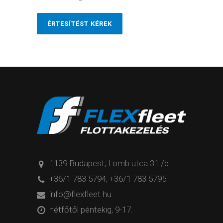
ÉRTESÍTÉST KÉREK
1139 Budapest, Lomb utca 31./b.
+36/1 783 5794
,
+36/1 783 5795
info@flexfleet.hu
hétfőtől péntekig, 9-17.