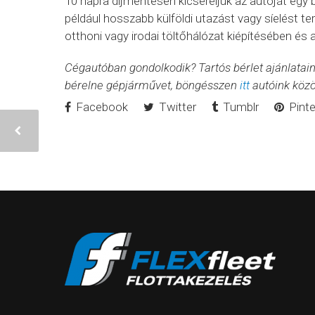
10 napra díjmentesen kicseréljük az autóját egy 
például hosszabb külföldi utazást vagy síelést te
otthoni vagy irodai töltőhálózat kiépítésében és
Cégautóban gondolkodik? Tartós bérlet ajánlatai
bérelne gépjárművet, böngésszen
itt
autóink közö
Facebook
Twitter
Tumblr
Pinte