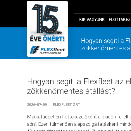
KIK VAGYUNK
FLOTTAKEZ
Hogyan segíti a F
zökkenőmentes át
Hogyan segíti a Flexfleet az 
zökkenőmentes átállást?
2026-07-09
FLEXFLEET ZRT.
Márkafüggetlen flottakezelőként a piacon felle
adni. Ezen túlmenően alapszolgáltatásként mind