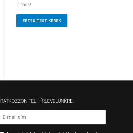
Önnek!
ÉRTESÍTÉST KÉREK
IRATKOZZON FEL HÍRLEVELÜNKRE!