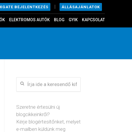
|
ÁLLÁSAJÁNLATOK
EXGATE BEJELENTKEZÉS
ÓK
ELEKTROMOS AUTÓK
BLOG
GYIK
KAPCSOLAT
Szeretne értesülni új
blogcikkeinkről?
Kérje blogértesítőnket, melyet
e-mailben küldünk meg