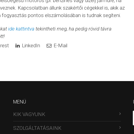
belsőégésű motoros (pl. benzines vagy dízel) járműre, ha
rveznek. Kapcsolatban állunk szakértői cégekkel is, akik az
 a fogyasztás pontos elszámolásában is tudnak segíteni.
nkat
ide kattintva
tekintheti meg, ha pedig rövid távra
tt!
rest
LinkedIn
E-Mail
MENÜ
KIK VAGYUNK
SZOLGÁLTATÁSAINK