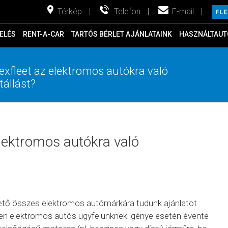
Térkép
|
Telefon
|
E-mail
|
FL
ELÉS
RENT-A-CAR
TARTÓS BÉRLET AJÁNLATAINK
HASZNÁLTAUT
lexfleet az elektromos autókra való
állást?
elektromos autókra való
lhető összes elektromos autómárkára tudunk ajánlatot
en elektromos autós ügyfelünknek igénye esetén évente