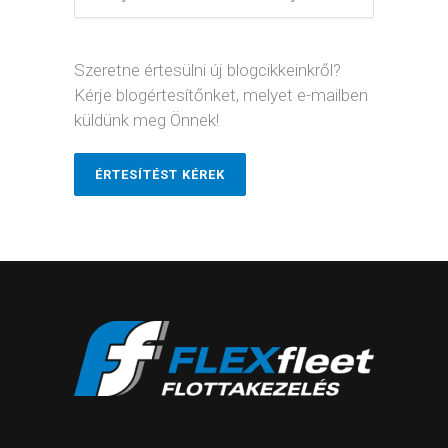
Szeretne értesülni új blogcikkeinkről?
Kérje blogértesítőnket, melyet e-mailben
küldünk meg Önnek!
ÉRTESÍTÉST KÉREK