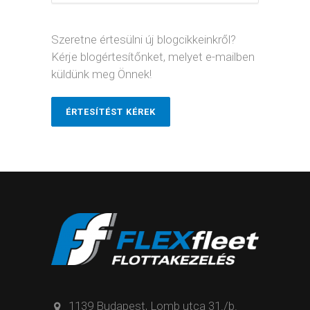
Szeretne értesülni új blogcikkeinkről?
Kérje blogértesítőnket, melyet e-mailben
küldünk meg Önnek!
ÉRTESÍTÉST KÉREK
1139 Budapest, Lomb utca 31./b.