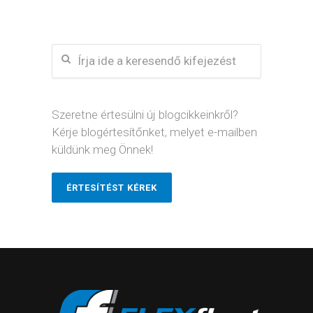
Szeretne értesülni új blogcikkeinkről?
Kérje blogértesítőnket, melyet e-mailben
küldünk meg Önnek!
ÉRTESÍTÉST KÉREK