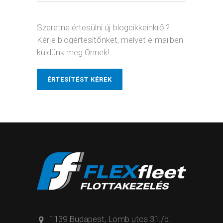
Szeretne értesülni új blogcikkeinkről?
Kérje blogértesítőnket, melyet e-mailben
küldünk meg Önnek!
ÉRTESÍTÉST KÉREK
1139 Budapest, Lomb utca 31./b.