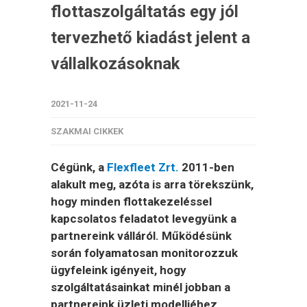
flottaszolgáltatás egy jól
tervezhető kiadást jelent a
vállalkozásoknak
2021-11-24
SZAKMAI CIKKEK
Cégünk, a
Flexfleet Zrt.
2011-ben
alakult meg, azóta is arra törekszünk,
hogy minden flottakezeléssel
kapcsolatos feladatot levegyünk a
partnereink válláról. Működésünk
során folyamatosan monitorozzuk
ügyfeleink igényeit, hogy
szolgáltatásainkat minél jobban a
partnereink üzleti modelljéhez