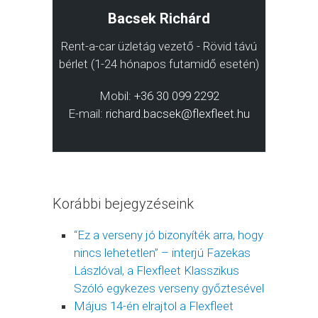
Bacsek Richárd
Rent-a-car üzletág vezető - Rövid távú
bérlet (1-24 hónapos futamidő esetén)
Mobil:
+36 30 099 2292
E-mail:
richard.bacsek@flexfleet.hu
Korábbi bejegyzéseink
“Ez a verseny jó bizonyíték arra, hogy
nincs lehetetlen” – interjú Fazekas
Lászlóval, a Flexfleet Klasszikus
Szóló egykezes verseny győztesével
Május 14-én elrajtol a Flexfleet