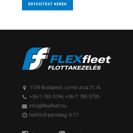
ÉRTESÍTÉST KÉREK
1139 Budapest, Lomb utca 31./b.
+36/1 783 5794
,
+36/1 783 5795
info@flexfleet.hu
hétfőtől péntekig, 9-17.