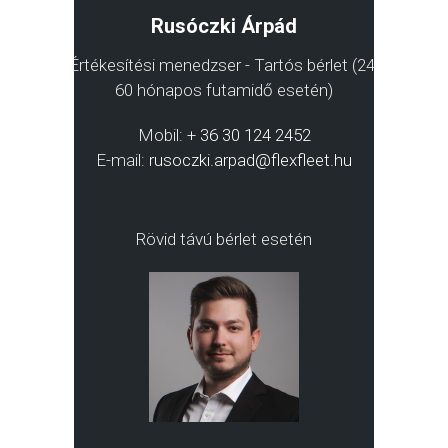
Rusóczki Árpád
Értékesítési menedzser - Tartós bérlet (24-
60 hónapos futamidő esetén)
Mobil:
+ 36 30 124 2452
E-mail:
rusoczki.arpad@flexfleet.hu
Rövid távú bérlet esetén