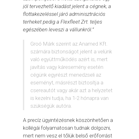
jól tervezhető kiadást jelent a cégnek, a
flottakezeléssel járó adminisztrációs
terheket pedig a Flexfleet Zrt. teljes
egészében leveszi a vállunkról.”
Groó Márk szerint az Anamed Kft.
számára biztonságot jelent a velünk
való együttműködés azért is, mert
javítás vagy káresemény esetén
cégünk egyrészt menedzseli az
eseményt, másrészt biztosítja a
csereautót vagy akár azt a helyzetet
is kezelni tudja, ha 1-2 hónapra van
szükségük autóra.
A precíz ügyintézésnek köszönhetően a
kollégái folyamatosan tudnak dolgozni,
mert nem vesz el tőlük belső erőforrást