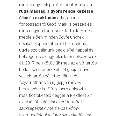
munka egyik alappillérét pontosan az a
rugalmasság
, a
gyors rendelkezésre
állás
és
szaktudás
adja, aminek
fontosságáról Groó Márk is beszélt és
mi is nagyon fontosnak tartunk. Ennek
megfelelően minden ügyfelünknek
dedikált kapcsolattartót biztosítunk,
ügyfélszolgálatunk pedig éjjel-nappal és
hétvégén is az ügyfeleink rendelkezésére
áll. 2017-ben kötöttük meg az első tartós
bérleti szerződéseket, 24 gépjárművet
vettek tartós bérletbe tőlünk és
folyamatban van új gépjárművek
beszerzése is. Előtte nem dolgoztak
más flottakezelő céggel, a Flexfleet Zrt.
az első.
“Az átállást azért tartottuk
szükségesnek, mert a cash-flow
szempontjából a flotta szolgáltatás egy