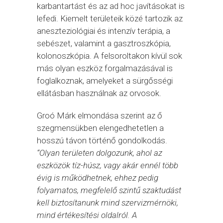
karbantartást és az ad hoc javításokat is
lefedi. Kiemelt területeik közé tartozik az
aneszteziológiai és intenzív terápia, a
sebészet, valamint a gasztroszkópia,
kolonoszkópia. A felsoroltakon kívül sok
más olyan eszköz forgalmazásával is
foglalkoznak, amelyeket a sürgősségi
ellátásban használnak az orvosok.
Groó Márk elmondása szerint az ő
szegmensükben elengedhetetlen a
hosszú távon történő gondolkodás.
“Olyan területen dolgozunk, ahol az
eszközök tíz-húsz, vagy akár ennél több
évig is működhetnek, ehhez pedig
folyamatos, megfelelő szintű szaktudást
kell biztosítanunk mind szervizmérnöki,
mind értékesítési oldalról. A