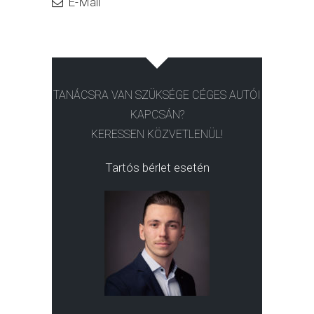
E-Mail
TANÁCSRA VAN SZÜKSÉGE CÉGES AUTÓI
KAPCSÁN?
KERESSEN KÖZVETLENÜL!
Tartós bérlet esetén