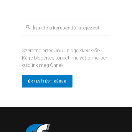
Szeretne értesülni új blogcikkeinkről?
Kérje blogértesítőnket, melyet e-mailben
küldünk meg Önnek!
ÉRTESÍTÉST KÉREK