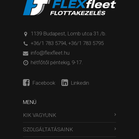
1139 Budapest, Lomb utca 31./b.
+36/1 783 5794
,
+36/1 783 5795
info@flexfleet.hu
hétfőtől péntekig, 9-17.
Facebook
Linkedin
MENÜ
KIK VAGYUNK
SZOLGÁLTATÁSAINK