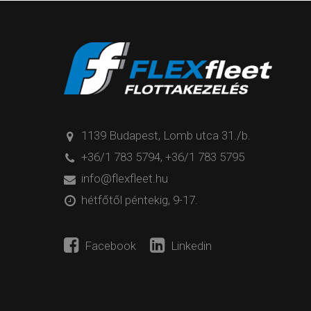
1139 Budapest, Lomb utca 31./b.
+36/1 783 5794
,
+36/1 783 5795
info@flexfleet.hu
hétfőtől péntekig, 9-17.
Facebook
Linkedin