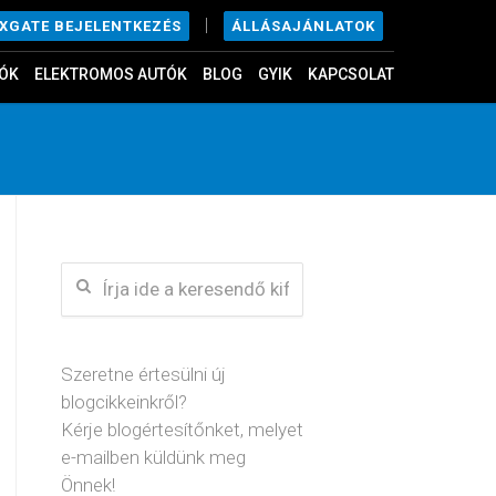
|
ÁLLÁSAJÁNLATOK
EXGATE BEJELENTKEZÉS
ÓK
ELEKTROMOS AUTÓK
BLOG
GYIK
KAPCSOLAT
Szeretne értesülni új
blogcikkeinkről?
Kérje blogértesítőnket, melyet
e-mailben küldünk meg
Önnek!