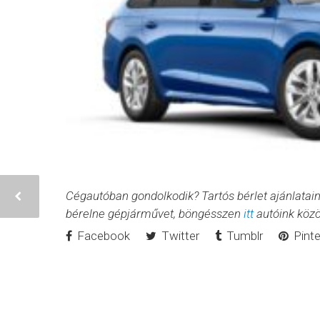
Cégautóban gondolkodik? Tartós bérlet ajánlatai
bérelne gépjárművet, böngésszen
itt
autóink közö
Facebook
Twitter
Tumblr
Pinte