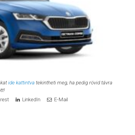
nkat
ide kattintva
tekintheti meg, ha pedig rövid távra
tt!
rest
LinkedIn
E-Mail