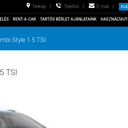
Térkép
|
Telefon
|
E-mail
|
FL
ELÉS
RENT-A-CAR
TARTÓS BÉRLET AJÁNLATAINK
HASZNÁLTAUT
bi Style 1.5 TSI
5 TSI