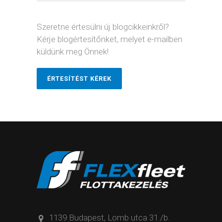
Szeretne értesülni új blogcikkeinkről?
Kérje blogértesítőnket, melyet e-mailben
küldünk meg Önnek!
ÉRTESÍTÉST KÉREK
1139 Budapest, Lomb utca 31./b.