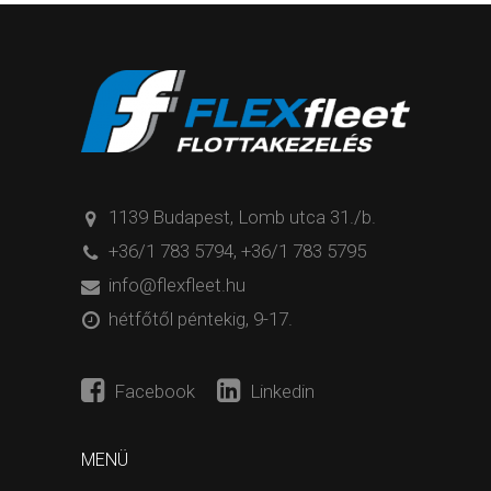
1139 Budapest, Lomb utca 31./b.
+36/1 783 5794
,
+36/1 783 5795
info@flexfleet.hu
hétfőtől péntekig, 9-17.
Facebook
Linkedin
MENÜ