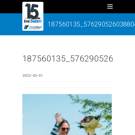
187560135_57629052603880
187560135_5762905260388
2022-05-01