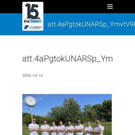
att.4aPgtokUNARSp_YmvtV9
att.4aPgtokUNARSp_YmvtV9
2025-10-16