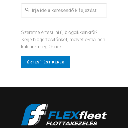
Szeretne értesülni új blogcikkeinkről?
Kérje blogértesítőnket, melyet e-mailben
küldünk meg Önnek!
ÉRTESÍTÉST KÉREK