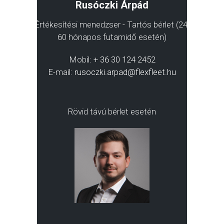
Rusóczki Árpád
Értékesítési menedzser - Tartós bérlet (24-
60 hónapos futamidő esetén)
Mobil:
+ 36 30 124 2452
E-mail:
rusoczki.arpad@flexfleet.hu
Rövid távú bérlet esetén