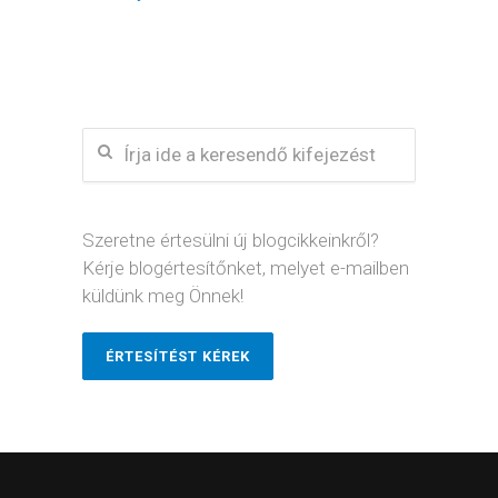
Szeretne értesülni új blogcikkeinkről?
Kérje blogértesítőnket, melyet e-mailben
küldünk meg Önnek!
ÉRTESÍTÉST KÉREK