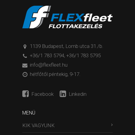
1139 Budapest, Lomb utca 31./b.
+36/1 783 5794
,
+36/1 783 5795
info@flexfleet.hu
hétfőtől péntekig, 9-17.
Facebook
Linkedin
MENÜ
KIK VAGYUNK