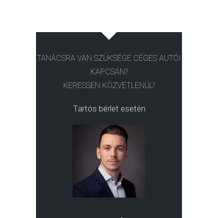
TANÁCSRA VAN SZÜKSÉGE CÉGES AUTÓI
KAPCSÁN?
KERESSEN KÖZVETLENÜL!
Tartós bérlet esetén