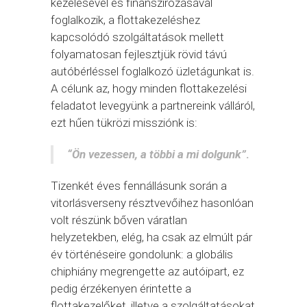
kezelésével és finanszírozásával
foglalkozik, a flottakezeléshez
kapcsolódó szolgáltatások mellett
folyamatosan fejlesztjük rövid távú
autóbérléssel foglalkozó üzletágunkat is.
A célunk az, hogy minden flottakezelési
feladatot levegyünk a partnereink válláról,
ezt hűen tükrözi missziónk is:
“Ön vezessen, a többi a mi dolgunk”
.
Tizenkét éves fennállásunk során a
vitorlásverseny résztvevőihez hasonlóan
volt részünk bőven váratlan
helyzetekben, elég, ha csak az elmúlt pár
év történéseire gondolunk: a globális
chiphiány megrengette az autóipart, ez
pedig érzékenyen érintette a
flottakezelőket, illetve a szolgáltatásokat