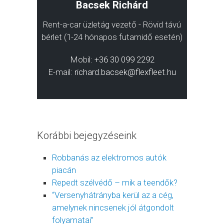
Bacsek Richárd
Rent-a-car üzletág vezető - Rövid távú
bérlet (1-24 hónapos futamidő esetén)
Mobil:
+36 30 099 2292
E-mail:
richard.bacsek@flexfleet.hu
Korábbi bejegyzéseink
Robbanás az elektromos autók
piacán
Repedt szélvédő – mik a teendők?
“Versenyhátrányba kerül az a cég,
amelynek nincsenek jól átgondolt
folyamatai”