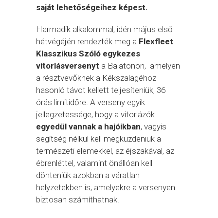
saját lehetőségeihez képest.
Harmadik alkalommal, idén május első
hétvégéjén rendezték meg a
Flexfleet
Klasszikus Szóló egykezes
vitorlásversenyt
a Balatonon, amelyen
a résztvevőknek a Kékszalagéhoz
hasonló távot kellett teljesíteniük, 36
órás limitidőre. A verseny egyik
jellegzetessége, hogy a vitorlázók
egyedül vannak a hajóikban
, vagyis
segítség nélkül kell megküzdeniük a
természeti elemekkel, az éjszakával, az
ébrenléttel, valamint önállóan kell
dönteniük azokban a váratlan
helyzetekben is, amelyekre a versenyen
biztosan számíthatnak.