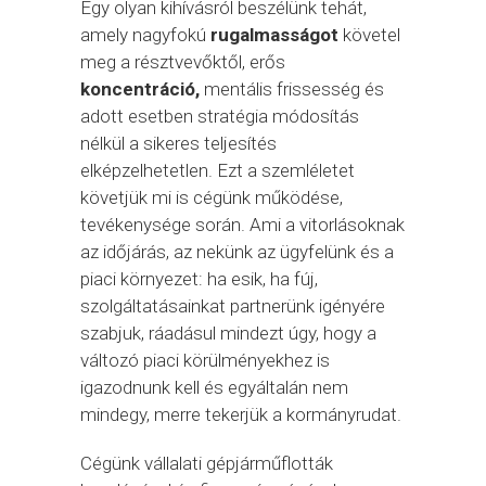
Egy olyan kihívásról beszélünk tehát,
amely nagyfokú
rugalmasságot
követel
meg a résztvevőktől, erős
koncentráció,
mentális frissesség és
adott esetben stratégia módosítás
nélkül a sikeres teljesítés
elképzelhetetlen. Ezt a szemléletet
követjük mi is cégünk működése,
tevékenysége során. Ami a vitorlásoknak
az időjárás, az nekünk az ügyfelünk és a
piaci környezet: ha esik, ha fúj,
szolgáltatásainkat partnerünk igényére
szabjuk, ráadásul mindezt úgy, hogy a
változó piaci körülményekhez is
igazodnunk kell és egyáltalán nem
mindegy, merre tekerjük a kormányrudat.
Cégünk vállalati gépjárműflották