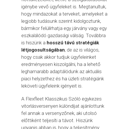
igénybe vevő ügyfeleket is. Megtanultuk,
hogy mindazokat a terveket, amelyeket a
legjobb tudásunk szerint kidolgoztunk,
bármikor felülírhatja egy járvány vagy egy
eszkalálódó gazdasági válság. Továbbra
is hiszünk a
hosszú távú stratégiák
létjogosultságában
, de az is világos,
hogy csak akkor tudjuk ügyfeleinket
eredményesen kiszolgálni, ha a lehető
leghamarabb adaptálódunk az aktuális
piaci helyzethez és ha üzleti stratégiánk
leköveti ügyfeleink igényeit is.
A Flexfleet Klasszikus Szóló egykezes
vitorlásversenyen különdíjat ajánlottunk
fel annak a versenyzőnek, aki utolsó
előttiként teljesíti a távot. Hiszünk
ugyanis abban is, hogy a teljesítmény