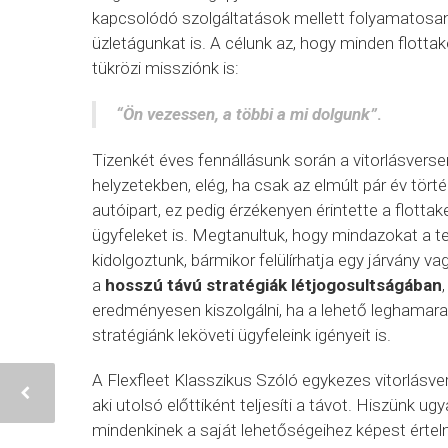
kapcsolódó szolgáltatások mellett folyamatosan f
üzletágunkat is. A célunk az, hogy minden flottake
tükrözi missziónk is:
“Ön vezessen, a többi a mi dolgunk”
.
Tizenkét éves fennállásunk során a vitorlásvers
helyzetekben, elég, ha csak az elmúlt pár év tör
autóipart, ez pedig érzékenyen érintette a flottak
ügyfeleket is. Megtanultuk, hogy mindazokat a te
kidolgoztunk, bármikor felülírhatja egy járvány v
a
hosszú távú stratégiák létjogosultságában
eredményesen kiszolgálni, ha a lehető leghamarab
stratégiánk leköveti ügyfeleink igényeit is.
A Flexfleet Klasszikus Szóló egykezes vitorlásve
aki utolsó előttiként teljesíti a távot. Hiszünk u
mindenkinek a saját lehetőségeihez képest értel