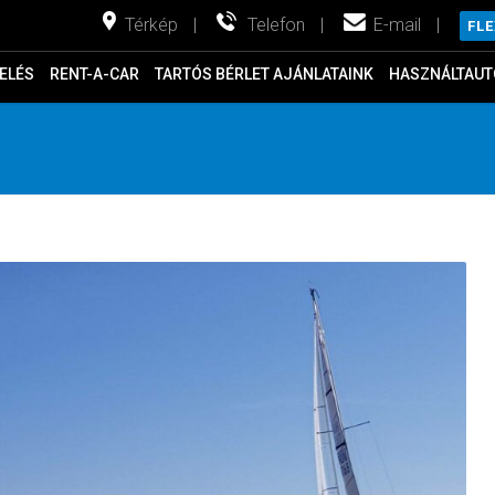
Térkép
|
Telefon
|
E-mail
|
FL
ELÉS
RENT-A-CAR
TARTÓS BÉRLET AJÁNLATAINK
HASZNÁLTAUT