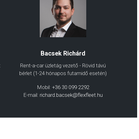
Bacsek Richárd
t
Rent-a-car üzletág vezető - Rövid távú
bérlet (1-24 hónapos futamidő esetén)
Mobil:
+36 30 099 2292
E-mail:
richard.bacsek@flexfleet.hu