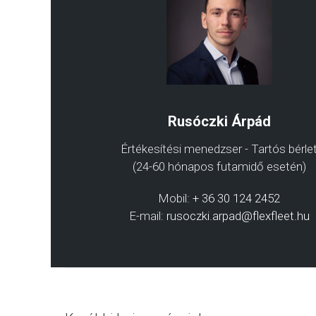
Rusóczki Árpád
Értékesítési menedzser - Tartós bérle
(24-60 hónapos futamidő esetén)
Mobil:
+ 36 30 124 2452
E-mail:
rusoczki.arpad@flexfleet.hu