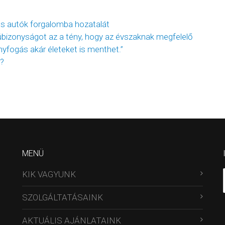
es autók forgalomba hozatalát
bizonyságot az a tény, hogy az évszaknak megfelelő
yfogás akár életeket is menthet.”
s?
MENÜ
KIK VAGYUNK
SZOLGÁLTATÁSAINK
AKTUÁLIS AJÁNLATAINK