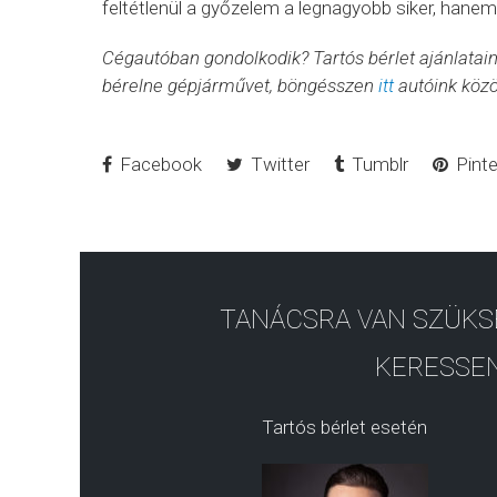
feltétlenül a győzelem a legnagyobb siker, hanem 
Cégautóban gondolkodik? Tartós bérlet ajánlatai
bérelne gépjárművet, böngésszen
itt
autóink közö
Facebook
Twitter
Tumblr
Pinte
TANÁCSRA VAN SZÜKS
KERESSEN
Tartós bérlet esetén