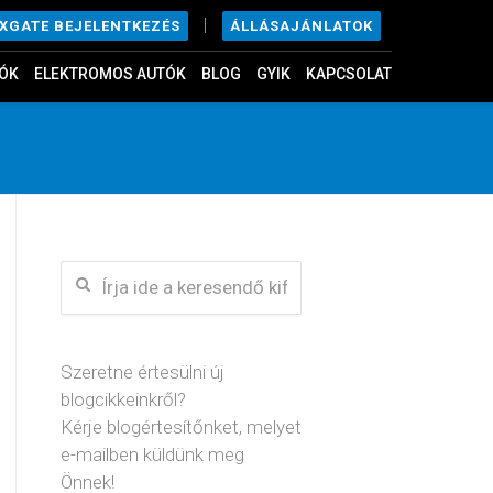
|
ÁLLÁSAJÁNLATOK
EXGATE BEJELENTKEZÉS
ÓK
ELEKTROMOS AUTÓK
BLOG
GYIK
KAPCSOLAT
Szeretne értesülni új
blogcikkeinkről?
Kérje blogértesítőnket, melyet
e-mailben küldünk meg
Önnek!