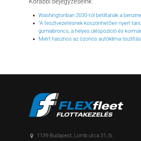
Korábbi bejegyzéseink
Washingtonban 2030-tól betiltanák a benzin
“A tesztvezetésnek köszönhetően nyert tanú
gumiabroncs, a helyes üléspozíció és kormán
Miért hasznos az ózonos autóklíma tisztítá
1139 Budapest, Lomb utca 31./b.