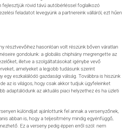
ejlesztjük rövid távú autóbérléssel foglalkozó
zelési feladatot levegyünk a partnereink válláról, ezt hűen
eny résztvevőihez hasonlóan volt részünk bőven váratlan
ténéseire gondolunk: a globális chiphiány megrengette az
ezelőket, illetve a szolgáltatásokat igénybe vevő
rveket, amelyeket a legjobb tudásunk szerint
agy egy eszkalálódó gazdasági válság. Továbbra is hiszünk
, de az is világos, hogy csak akkor tudjuk ügyfeleinket
b adaptálódunk az aktuális piaci helyzethez és ha üzleti
rsenyen különdíjat ajánlottunk fel annak a versenyzőnek,
gyanis abban is, hogy a teljesítmény mindig egyénfüggő,
mezhető. Ez a verseny pedig éppen erről szól: nem