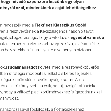
, hogy névadó szponzora leszünk egy olyan
tményről szól, mindenkinek a saját lehetőségeihez
én rendezték meg a
Flexfleet Klasszikus Szóló
yen a résztvevőknek a Kékszalagéhoz hasonló távot
y egyik jellegzetessége, hogy a vitorlázók
egyedül vannak a
iük a természeti elemekkel, az éjszakával, az ébrenléttel,
lan helyzetekben is, amelyekre a versenyen biztosan
yfokú
rugalmasságot
követel meg a résztvevőktől, erős
ben stratégia módosítás nélkül a sikeres teljesítés
 is cégünk működése, tevékenysége során. Ami a
és a piaci környezet: ha esik, ha fúj, szolgáltatásainkat
y, hogy a változó piaci körülményekhez is igazodnunk kell
rmányrudat.
inanszírozásával foglalkozik, a flottakezeléshez