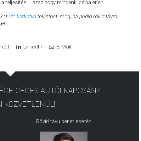
a teljesítés – azaz hogy mindenki célba érjen.
nkat
ide kattintva
tekintheti meg, ha pedig rövid távra
tt!
rest
LinkedIn
E-Mail
ÉGE CÉGES AUTÓI KAPCSÁN?
 KÖZVETLENÜL!
Rövid távú bérlet esetén