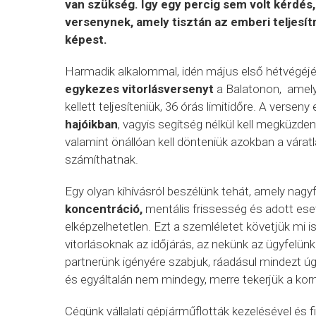
van szükség. Így egy percig sem volt kérdés
versenynek, amely tisztán az emberi teljesí
képest.
Harmadik alkalommal, idén május első hétvégéj
egykezes vitorlásversenyt
a Balatonon, amel
kellett teljesíteniük, 36 órás limitidőre. A versen
hajóikban
, vagyis segítség nélkül kell megküzden
valamint önállóan kell dönteniük azokban a várat
számíthatnak.
Egy olyan kihívásról beszélünk tehát, amely nag
koncentráció,
mentális frissesség és adott eset
elképzelhetetlen. Ezt a szemléletet követjük mi
vitorlásoknak az időjárás, az nekünk az ügyfelünk 
partnerünk igényére szabjuk, ráadásul mindezt úg
és egyáltalán nem mindegy, merre tekerjük a ko
Cégünk vállalati gépjárműflották kezelésével és f