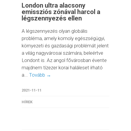
London ultra alacsony
emissziós zónával harcol a
légszennyezés ellen
A légszennyezés olyan globális
probléma, amely komoly egészségügyi,
környezeti és gazdasági problémát jelent
a világ nagyvárosai számára, beleértve
Londont is. Az angol fővárosban évente
majdnem tízezer korai haláleset írható
a...
Tovább →
2021-11-11
HÍREK