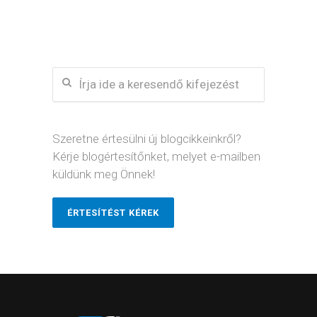
Szeretne értesülni új blogcikkeinkről?
Kérje blogértesítőnket, melyet e-mailben
küldünk meg Önnek!
ÉRTESÍTÉST KÉREK