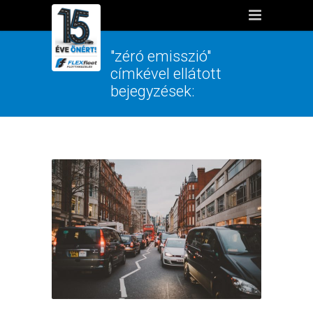
"zéró emisszió"
címkével ellátott
bejegyzések: