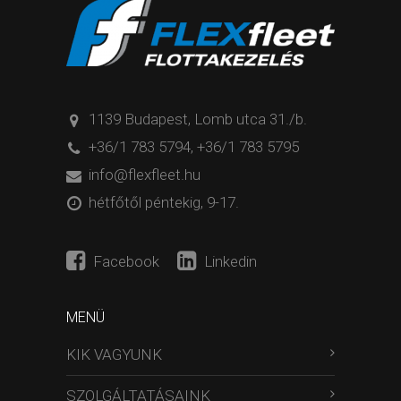
1139 Budapest, Lomb utca 31./b.
+36/1 783 5794
,
+36/1 783 5795
info@flexfleet.hu
hétfőtől péntekig, 9-17.
Facebook
Linkedin
MENÜ
KIK VAGYUNK
SZOLGÁLTATÁSAINK