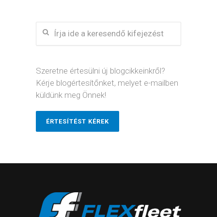
Szeretne értesülni új blogcikkeinkről?
Kérje blogértesítőnket, melyet e-mailben
küldünk meg Önnek!
ÉRTESÍTÉST KÉREK