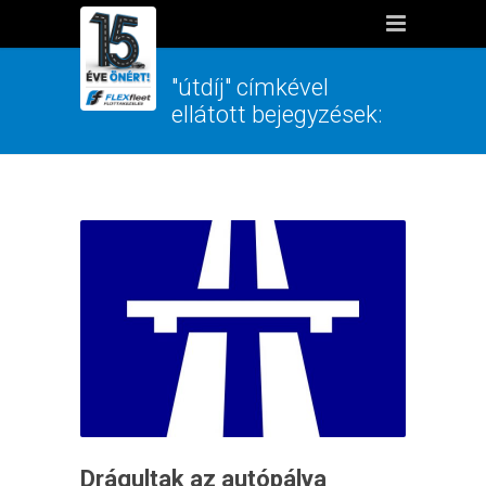
"útdíj" címkével
ellátott bejegyzések:
Drágultak az autópálya