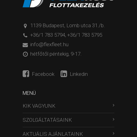
1139 Budapest, Lomb utca 31./b.
+36/1 783 5794
,
+36/1 783 5795
info@flexfleet.hu
hétfőtől péntekig, 9-17.
Facebook
Linkedin
MENÜ
KIK VAGYUNK
SZOLGÁLTATÁSAINK
AKTUÁLIS AJÁNLATAINK