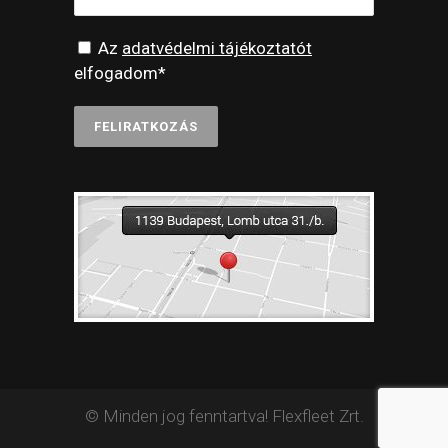
Az
adatvédelmi tájékoztatót
elfogadom*
© Minden jog fenntartva! Flexfleet Zrt.