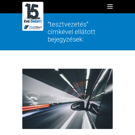
"tesztvezetés"
címkével ellátott
bejegyzések: