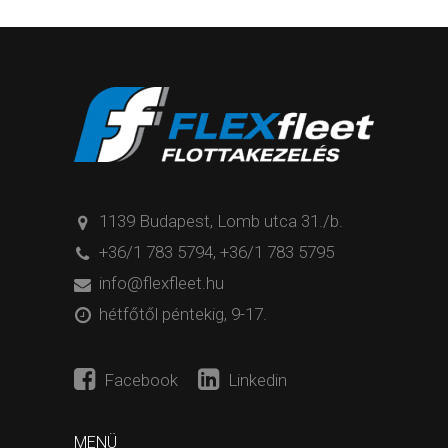
1139 Budapest, Lomb utca 31./b.
+36/1 783 5794
,
+36/1 783 5795
info@flexfleet.hu
hétfőtől péntekig, 9-17.
Facebook
Linkedin
MENÜ