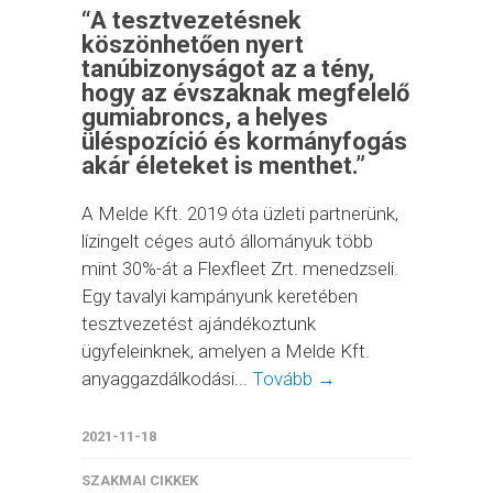
“A tesztvezetésnek
köszönhetően nyert
tanúbizonyságot az a tény,
hogy az évszaknak megfelelő
gumiabroncs, a helyes
üléspozíció és kormányfogás
akár életeket is menthet.”
A Melde Kft. 2019 óta üzleti partnerünk,
lízingelt céges autó állományuk több
mint 30%-át a Flexfleet Zrt. menedzseli.
Egy tavalyi kampányunk keretében
tesztvezetést ajándékoztunk
ügyfeleinknek, amelyen a Melde Kft.
anyaggazdálkodási...
Tovább →
2021-11-18
SZAKMAI CIKKEK