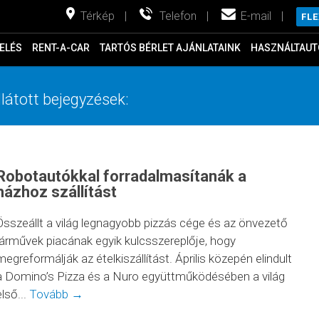
Térkép
|
Telefon
|
E-mail
|
FL
ELÉS
RENT-A-CAR
TARTÓS BÉRLET AJÁNLATAINK
HASZNÁLTAUT
llátott bejegyzések:
Robotautókkal forradalmasítanák a
házhoz szállítást
Összeállt a világ legnagyobb pizzás cége és az önvezető
járművek piacának egyik kulcsszereplője, hogy
megreformálják az ételkiszállítást. Április közepén elindult
a Domino’s Pizza és a Nuro együttműködésében a világ
első...
Tovább →