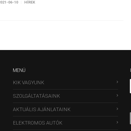
2021-06-10
HÍREK
MENÜ
KIK VAGYUNK
SZOLGÁLTATÁSAINK
AKTUÁLIS AJÁNLATAINK
ELEKTROMOS AUTÓK