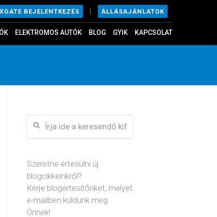
|
ÁLLÁSAJÁNLATOK
EXGATE BEJELENTKEZÉS
ÓK
ELEKTROMOS AUTÓK
BLOG
GYIK
KAPCSOLAT
Szeretne értesülni új
blogcikkeinkről?
Kérje blogértesítőnket, melyet
e-mailben küldünk meg
Önnek!