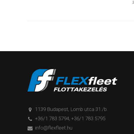
1139 Budapest, Lomb utca 31./b.
+36/1 783 5794
,
+36/1 783 5795
info@flexfleet.hu