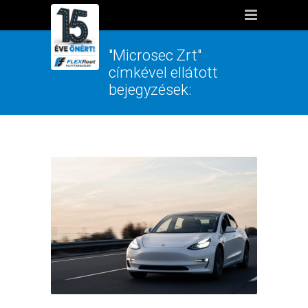
"Microsec Zrt"
címkével ellátott
bejegyzések: