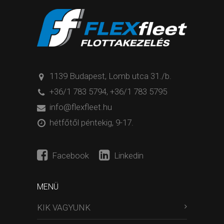
1139 Budapest, Lomb utca 31./b.
+36/1 783 5794
,
+36/1 783 5795
info@flexfleet.hu
hétfőtől péntekig, 9-17.
Facebook
Linkedin
MENÜ
KIK VAGYUNK