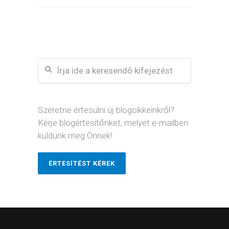
Szeretne értesülni új blogcikkeinkről?
Kérje blogértesítőnket, melyet e-mailben
küldünk meg Önnek!
ÉRTESÍTÉST KÉREK