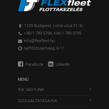
1139 Budapest, Lomb utca 31./b.
+36/1 783 5794
,
+36/1 783 5795
info@flexfleet.hu
hétfőtől péntekig, 9-17.
Facebook
Linkedin
MENÜ
KIK VAGYUNK
SZOLGÁLTATÁSAINK