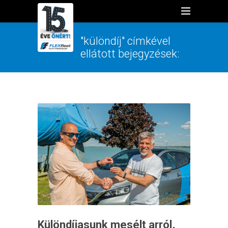
"különdíj" címkével
ellátott bejegyzések:
Különdíjasunk mesélt arról,