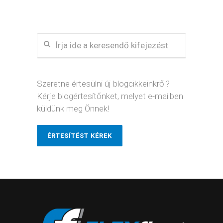
Szeretne értesülni új blogcikkeinkről?
Kérje blogértesítőnket, melyet e-mailben
küldünk meg Önnek!
ÉRTESÍTÉST KÉREK