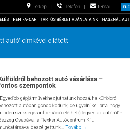
Térkép
|
Telefon
|
E-mail
|
FL
ELÉS
RENT-A-CAR
TARTÓS BÉRLET AJÁNLATAINK
HASZNÁLTAUT
tt autó" címkével ellátott
Külföldről behozott autó vásárlása –
fontos szempontok
“Egyedibb gépjárművekhez juthatunk hozzá, ha külföldről
behozott autóban gondolkodunk, de ügyelni kell arra, hogy
minden szükséges információ elérhető legyen az autóról” -
Bezzeg Csabával, a Flexker Autócentrum Kft.
munkatársával beszélgettünk...
Tovább →