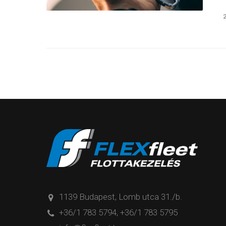
1139 Budapest, Lomb utca 31./b.
+36/1 783 5794
,
+36/1 783 5795