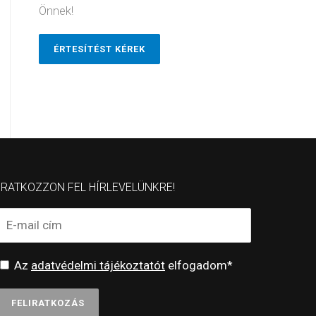
Önnek!
ÉRTESÍTÉST KÉREK
IRATKOZZON FEL HÍRLEVELÜNKRE!
Az
adatvédelmi tájékoztatót
elfogadom*