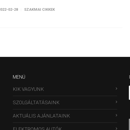
2022-02-28
SZAKMAI CIKKEK
MENÜ
KIK VAGYUNK
SZOLGÁLTATÁSAINK
AKTUÁLIS AJÁNLATAINK
ELEKTROMOS AUTÓK