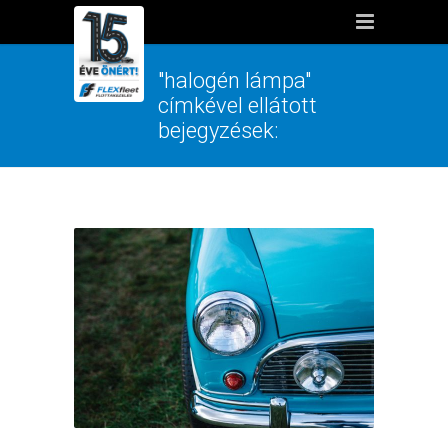
"halogén lámpa"
címkével ellátott
bejegyzések: