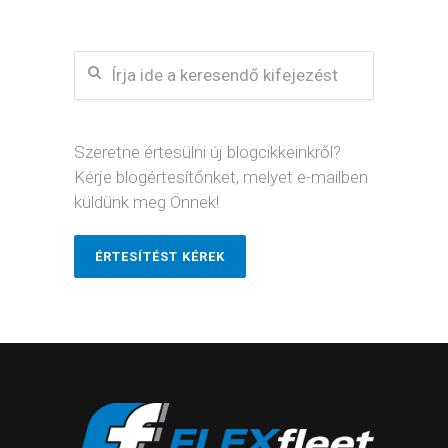
Szeretne értesülni új blogcikkeinkről?
Kérje blogértesítőnket, melyet e-mailben
küldünk meg Önnek!
ÉRTESÍTÉST KÉREK