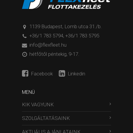
1139 Budapest, Lomb utca 31./b.
+36/1 783 5794
,
+36/1 783 5795
info@flexfleet.hu
hétfőtől péntekig, 9-17.
Facebook
Linkedin
MENÜ
KIK VAGYUNK
SZOLGÁLTATÁSAINK
AKTUÁLIS AJÁNLATAINK